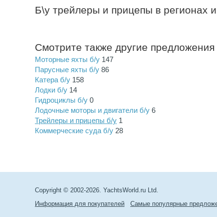
Б\у трейлеры и прицепы в регионах и
Смотрите также другие предложения
Моторные яхты б/у
147
Парусные яхты б/у
86
Катера б/у
158
Лодки б/у
14
Гидроциклы б/у
0
Лодочные моторы и двигатели б/у
6
Трейлеры и прицепы б/у
1
Коммерческие суда б/у
28
Copyright © 2002-2026. YachtsWorld.ru Ltd.
Информация для покупателей
Самые популярные предлож