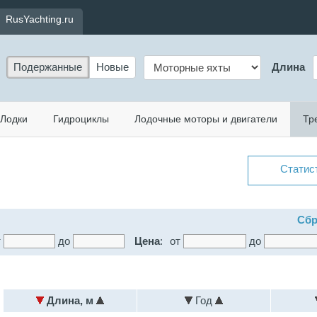
RusYachting.ru
Подержанные
Новые
Длина
Лодки
Гидроциклы
Лодочные моторы и двигатели
Тр
Статис
Сбр
т
до
Цена
:
от
до
Длина, м
Год