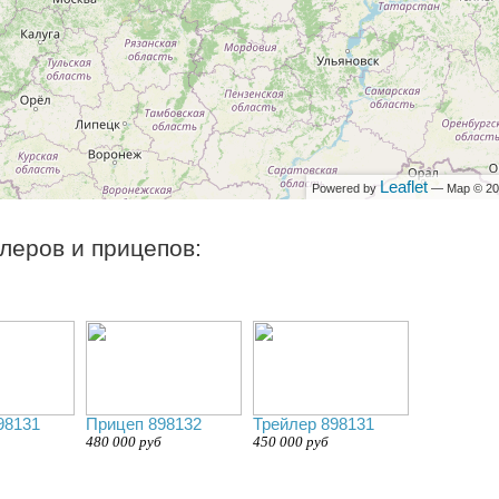
Leaflet
Powered by
— Map © 2
леров и прицепов:
98131
Прицеп 898132
Трейлер 898131
480 000 руб
450 000 руб