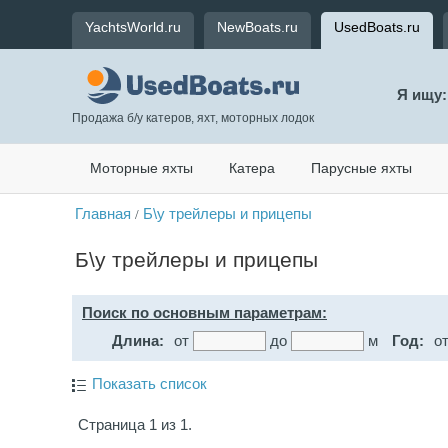
YachtsWorld.ru
NewBoats.ru
UsedBoats.ru
Я ищу:
Продажа б/у катеров, яхт, моторных лодок
Моторные яхты
Катера
Парусные яхты
Главная
Б\у трейлеры и прицепы
/
Б\у трейлеры и прицепы
Поиск по основным параметрам:
Длина:
от
до
м
Год:
о
Показать список
Страница 1 из 1.