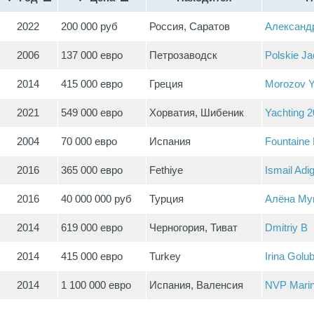
2022
200 000 руб
Россия, Саратов
Александ
2006
137 000 евро
Петрозаводск
Polskie Ja
2014
415 000 евро
Греция
Morozov Y
2021
549 000 евро
Хорватия, Шибеник
Yachting 
2004
70 000 евро
Испания
Fountaine 
2016
365 000 евро
Fethiye
Ismail Adi
2016
40 000 000 руб
Турция
Алёна Му
2014
619 000 евро
Черногория, Тиват
Dmitriy B
2014
415 000 евро
Turkey
Irina Golu
2014
1 100 000 евро
Испания, Валенсия
NVP Mari