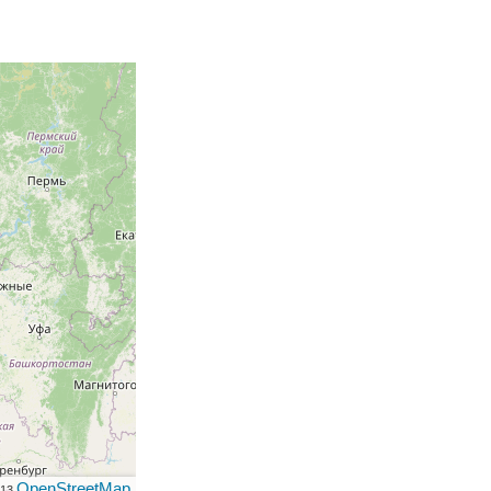
OpenStreetMap
013