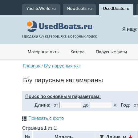
YachtsWorld.ru
NewBoats.ru
UsedBoats.ru
Я ищу:
Продажа б/у катеров, яхт, моторных лодок
Моторные яхты
Катера
Парусные яхты
Главная
Б\у парусных яхт
/
Б\у парусные катамараны
Поиск по основным параметрам:
Длина:
от
до
м
Год:
о
Показать с фото
Страница 1 из 1.
№
Модель
Длина, м