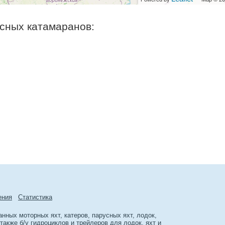
сных катамаранов:
ения
Cтатиcтика
ных моторных яхт, катеров, парусных яхт, лодок,
акже б/у гидроциклов и трейлеров для лодок, яхт и