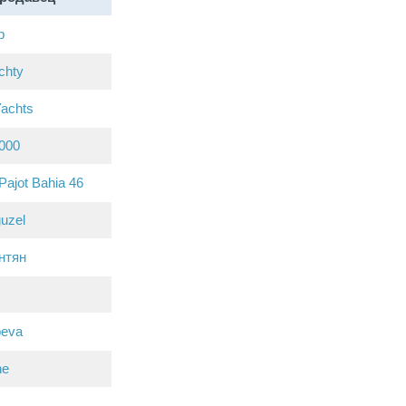
р
chty
achts
2000
Pajot Bahia 46
guzel
нтян
beva
ne