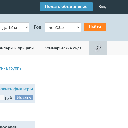
Подать объявление
Вход
Год
ейлеры и прицепы
Коммерческие суда
тика группы
осить фильтры
руб
родавец