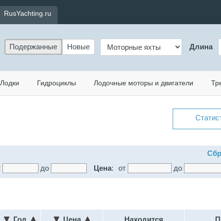
RusYachting.ru
Подержанные
Новые
Длина
Лодки
Гидроциклы
Лодочные моторы и двигатели
Тр
Статис
Сбр
т
до
Цена
:
от
до
Год
Цена
Находится
П