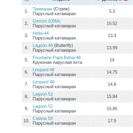
Тримаран
(Стриж)
1.
5.3
Парусный катамаран
Gemini 105Mc
2.
10.52
Парусный катамаран
Helia-44
3.
13.3
Парусный катамаран
Lagoon 46
(Butterfly)
4.
13.99
Парусный катамаран
Fountaine Pajot Bahia 46
5.
14
Круизная парусная яхта
Leopard 48
6.
14.75
Парусный катамаран
Leopard 48
7.
14.8
Парусный катамаран
Lagoon 52
8.
15.84
Парусный катамаран
Lagoon 52
9.
15.85
Парусный катамаран
Сatana 59
10.
17.9
Парусный катамаран