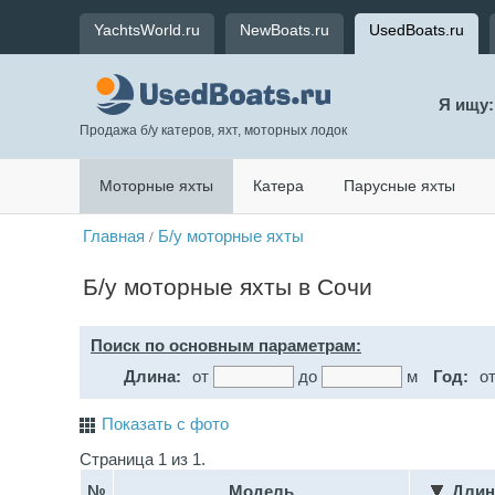
YachtsWorld.ru
NewBoats.ru
UsedBoats.ru
Я ищу:
Продажа б/у катеров, яхт, моторных лодок
Моторные яхты
Катера
Парусные яхты
Главная
Б/у моторные яхты
/
Б/у моторные яхты в Сочи
Поиск по основным параметрам:
Длина:
от
до
м
Год:
о
Показать с фото
Страница 1 из 1.
№
Модель
Длин