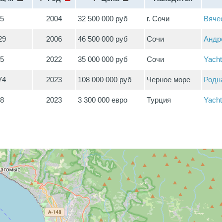
.5
2004
32 500 000 руб
г. Сочи
Вяче
29
2006
46 500 000 руб
Сочи
Андр
85
2022
35 000 000 руб
Сочи
Yacht
74
2023
108 000 000 руб
Черное море
Родн
.8
2023
3 300 000 евро
Турция
Yacht