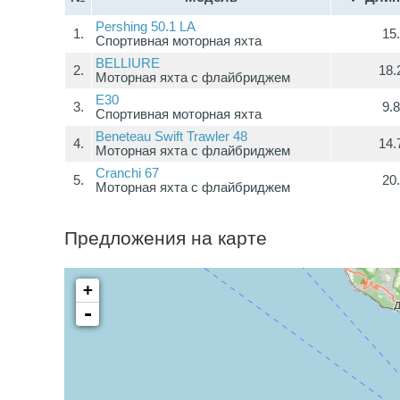
Pershing 50.1 LA
1.
15
Спортивная моторная яхта
BELLIURE
2.
18.
Моторная яхта с флайбриджем
E30
3.
9.
Спортивная моторная яхта
Beneteau Swift Trawler 48
4.
14.
Моторная яхта с флайбриджем
Cranchi 67
5.
20
Моторная яхта с флайбриджем
Предложения на карте
+
-