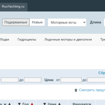
RusYachting.ru
Подержанные
Новые
Длина
Лодки
Гидроциклы
Лодочные моторы и двигатели
Тр
Сбр
т
до
Цена
:
от
до
Смотреть предл
а, м
Год
Цена
Находится