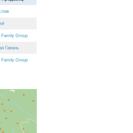
слав
ей
 Family Group
ая Гавань
 Family Group