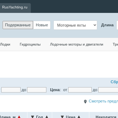
RusYachting.ru
Подержанные
Новые
Длина
Лодки
Гидроциклы
Лодочные моторы и двигатели
Тр
Сбр
т
до
Цена
:
от
до
Смотреть предл
лина, м
Год
Цена
Находится