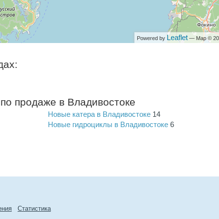
Leaflet
Powered by
— Map © 2
дах:
 по продаже в Владивостоке
Новые катера в Владивостоке
14
Новые гидроциклы в Владивостоке
6
ения
Cтатиcтика