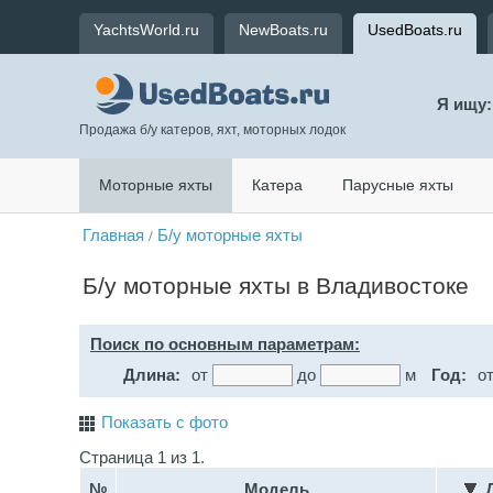
YachtsWorld.ru
NewBoats.ru
UsedBoats.ru
Я ищу:
Продажа б/у катеров, яхт, моторных лодок
Моторные яхты
Катера
Парусные яхты
Главная
Б/у моторные яхты
/
Б/у моторные яхты в Владивостоке
Поиск по основным параметрам:
Длина:
от
до
м
Год:
о
Показать с фото
Страница 1 из 1.
№
Модель
Д