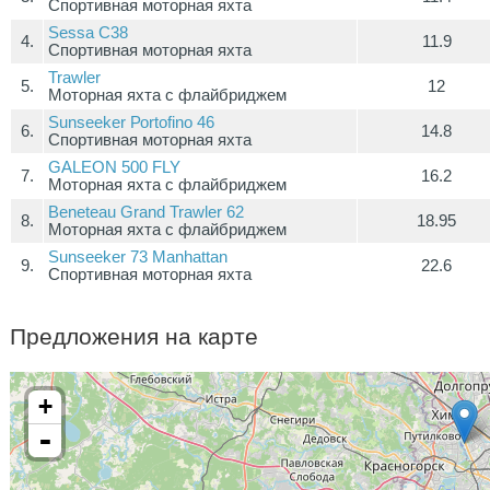
Спортивная моторная яхта
Sessa C38
4.
11.9
Спортивная моторная яхта
Trawler
5.
12
Моторная яхта с флайбриджем
Sunsееkеr Роrtofinо 46
6.
14.8
Спортивная моторная яхта
GALEON 500 FLY
7.
16.2
Моторная яхта с флайбриджем
Beneteau Grand Trawler 62
8.
18.95
Моторная яхта с флайбриджем
Sunseeker 73 Manhattan
9.
22.6
Спортивная моторная яхта
Предложения на карте
+
-