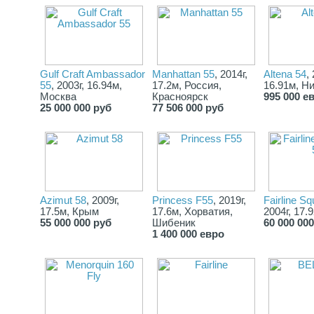
-Отделка стен внутри кают тиковой фанерой из Финляндии.
- Стол под несущим навесом на улице (средняя палуба) на 12
посадочных мест.
- Широкий и просторный мостик на корме с трапом в воду.
- Мангал на мостике на 15 шампуров.
- Флайбридж - (верхняя палуба) с мягкими кожаными диванам
на 15 человек. На площадке для лодки (самая верхняя палуба
Gulf Craft Ambassador
Manhattan 55
, 2014г,
Altena 54
,
есть электролебедка для подъема лодки с мотором.
55
, 2003г, 16.94м,
17.2м, Россия,
16.91м, Н
Звоните, все обсудим.
Москва
Красноярск
995 000 е
25 000 000 руб
77 506 000 руб
Azimut 58
, 2009г,
Princess F55
, 2019г,
Fairline S
17.5м, Крым
17.6м, Хорватия,
2004г, 17.
55 000 000 руб
Шибеник
60 000 00
1 400 000 евро