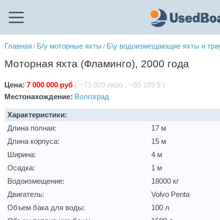
Главная
Б/у моторные яхты
Б\у водоизмещающие яхты и тр
/
/
Моторная яхта (Фламинго), 2000 года
Цена:
7 000 000 руб
( ~73 809 евро , ~85 189 $ )
Местонахождение:
Волгоград
Характеристики:
Длина полная:
17 м
Длина корпуса:
15 м
Ширина:
4 м
Осадка:
1 м
Водоизмещение:
18000 кг
Двигатель:
Volvo Penta
Объем бака для воды:
100 л