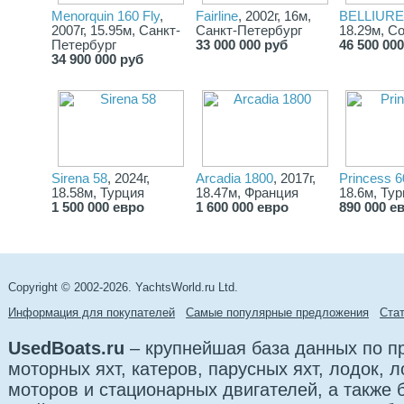
Menorquin 160 Fly
,
Fairline
, 2002г, 16м,
BELLIURE
2007г, 15.95м, Санкт-
Санкт-Петербург
18.29м, С
Петербург
33 000 000 руб
46 500 00
34 900 000 руб
Sirena 58
, 2024г,
Arcadia 1800
, 2017г,
Princess 6
18.58м, Турция
18.47м, Франция
18.6м, Ту
1 500 000 евро
1 600 000 евро
890 000 е
Copyright © 2002-2026. YachtsWorld.ru Ltd.
Информация для покупателей
Самые популярные предложения
Cта
UsedBoats.ru
– крупнейшая база данных по 
моторных яхт, катеров, парусных яхт, лодок,
моторов и стационарных двигателей, а также б