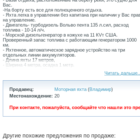
- Базы отдыха, расположенные на берегу реки, это судно для
Вас.
-На борту есть все для полноценного отдыха.
- Яхта легка в управлении без капитана при наличии у Вас пра
на управление.
- Двигатель- турбодизель Вольво пента 135 л.сил, расход
топлива - 10-14 л/ч.
- Морской дизельгенератор в кожухе на 11 КVт США.
Проверенный запас топлива с работающим генератором 1000
км.
- Яхтенное, автоматическое зарядное устройство на три
отдельных линии аккумуляторов.
- Длина яхты 17 метров,
- Ширина 4 метра, осадка 1 метр.
- Водоизмещение 18 тон.
Читать дальше..
- Регистрация - ГИМС.
- Три отдельных спальных каюты, плюс мягкие диваны в
каюткомпании и на кухне.
Продавец:
Моторная яхта
(
Владимир
)
- Кают-компания на 10 человек в случае непогоды.
- Кухонный гарнитур (нижняя палуба) и все внутренние трапы
Местонахождение:
20
из натурального дуба. Газовая плита на 4 конфорки,
микроволновка.
При контакте, пожалуйста, сообщайте что нашли это пре
- Электро-водоснабжение горячее и холодное, фильтрация
забортной воды. Накопитель горячей воды 50 литров.
- Душ с горячей водой. Электроунитаз. Финская сауна-липа.
- Стиральная машина автомат.
-Музыка CD, TV 20 каналов. Кондиционер, холодильники,
морозильники.
Другие похожие предложения по продаже: