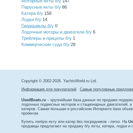
Моторные яхты б/у
147
Парусные яхты б/у
86
Катера б/у
158
Лодки б/у
14
Гидроциклы б/у
0
Лодочные моторы и двигатели б/у
6
Трейлеры и прицепы б/у
1
Коммерческие суда б/у
28
Copyright © 2002-2026. YachtsWorld.ru Ltd.
Информация для покупателей
Самые популярные предлож
UsedBoats.ru
– крупнейшая база данных по продаже подержан
лодочных подвесных моторов и стационарных двигателей, а т
катеров. Самая большая в российском Интернете база объяв
пробегом.
Купить любую яхту или катер без посредников - легко. На
Us
продавцы предлагают на продажу б/у яхты, катера, лодки и 