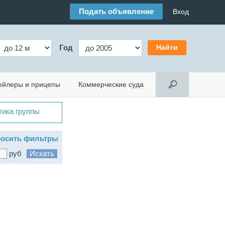
Подать объявление
Вход
Год
ейлеры и прицепы
Коммерческие суда
тика группы
осить фильтры
руб