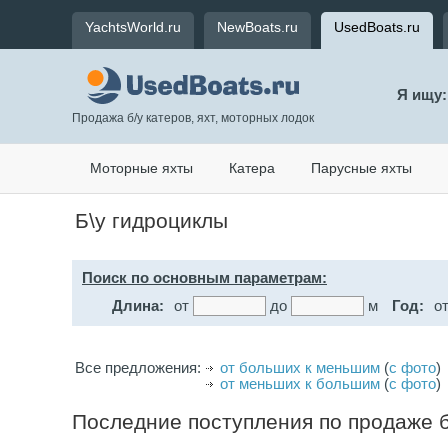
YachtsWorld.ru
NewBoats.ru
UsedBoats.ru
Я ищу:
Продажа б/у катеров, яхт, моторных лодок
Моторные яхты
Катера
Парусные яхты
Б\у гидроциклы
Поиск по основным параметрам:
Длина:
от
до
м
Год:
о
Все предложения:
от больших к меньшим
(
с фото
)
от меньших к большим
(
с фото
)
Последние поступления по продаже б