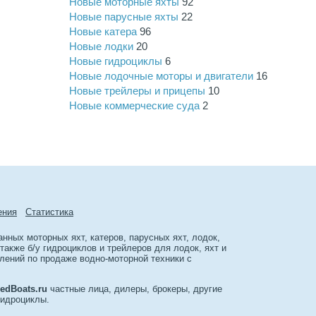
Новые моторные яхты
92
Новые парусные яхты
22
Новые катера
96
Новые лодки
20
Новые гидроциклы
6
Новые лодочные моторы и двигатели
16
Новые трейлеры и прицепы
10
Новые коммерческие суда
2
ения
Cтатиcтика
ных моторных яхт, катеров, парусных яхт, лодок,
акже б/у гидроциклов и трейлеров для лодок, яхт и
лений по продаже водно-моторной техники с
edBoats.ru
частные лица, дилеры, брокеры, другие
гидроциклы.