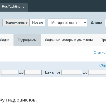
RusYachting.ru
Подержанные
Новые
Длина
Лодки
Гидроциклы
Лодочные моторы и двигатели
Тр
Статис
Сбр
т
до
Цена
:
от
до
\у гидроциклов: