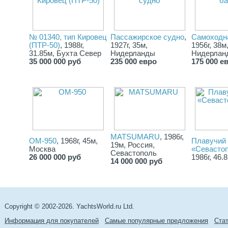
№ 01340, тип Кировец
Пассажирское судно
,
Самоходн
(ПТР-50)
, 1988г,
1927г, 35м,
1956г, 38м
31.85м, Бухта Север
Нидерланды
Нидерлан
35 000 000 руб
235 000 евро
175 000 е
MATSUMARU
, 1986г,
ОМ-950
, 1968г, 45м,
Плавучий 
19м, Россия,
Москва
«Севасто
Севастополь
26 000 000 руб
1986г, 46.
14 000 000 руб
Copyright © 2002-2026. YachtsWorld.ru Ltd.
Информация для покупателей
Самые популярные предложения
Cта