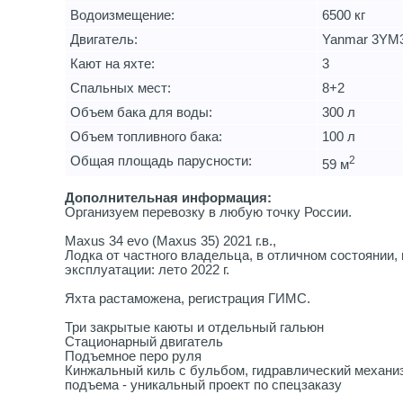
Водоизмещение:
6500 кг
Двигатель:
Yanmar 3YM
Кают на яхте:
3
Спальных мест:
8+2
Объем бака для воды:
300 л
Объем топливного бака:
100 л
Общая площадь парусности:
2
59 м
Дополнительная информация:
Организуем перевозку в любую точку России.
Maxus 34 evo (Maxus 35) 2021 г.в.,
Лодка от частного владельца, в отличном состоянии,
эксплуатации: лето 2022 г.
Яхта растаможена, регистрация ГИМС.
Три закрытые каюты и отдельный гальюн
Стационарный двигатель
Подъемное перо руля
Кинжальный киль с бульбом, гидравлический механи
подъема - уникальный проект по спецзаказу