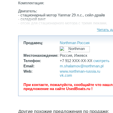
Комплектация:
Двигатель:
- cтационарный мотор Yanmar 29 л.с., сейл-драйв
- складной винт
- oтсек для стационарного мотора с тремя люками,
деревянный трап
Читать д
- топливный бак 100 л
Корпус:
Продавец:
Northman Россия
- антиосмотическое и необрастающее покрытие днищ
- бортовые иллюминаторы в углублениях корпуса
Палуба:
Местонахождение:
Россия, Ижевск
- панель-накладка на рубку с системой скрытой пров
Телефон:
+7 912 XXX-XX-XX
смотреть
бегучего такелажа
Email:
m.shalamov@northman.pl
- трап на корме
Web:
www.northman-russia.ru
- складной носовой трап
vk.com
- носовая бушприт-платформа из стеклопластика с я
роульсом
- якорный рундук с крышкой
При контакте, пожалуйста, сообщайте что нашл
- люк в носовой каюте
предложение на сайте UsedBoats.ru !
- люк в салоне
- 2 открывающихся иллюминатора на рубке
- 2 открывающихся иллюминатора в кокпите
- открывающиеся иллюминаторы в кормовых каютах
- иллюминатор в кокпит из кормовой каюты
Другие похожие предложения по продаже:
- брандерщит с москитной сеткой