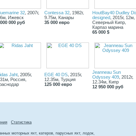
 штагом
luemarine 32
, 2007г,
Contessa 32
, 1982г,
HoutBay40 Dudley Di
.6м, Ижевск
9.75м, Канары
designed
, 2015г, 12м,
 000 000 руб
35 000 евро
Северный Кипр,
Карпаз марина
65 000 $
L-
Jeanneau Sun
idas Jaht
, 2005г,
EGE 40 DS
, 2015г,
Odyssey 409
, 2012г,
.31м, Россия,
12.35м, Турция
12.34м, Кипр
раснодар
125 000 евро
е
12 950 000 руб
ения
Cтатиcтика
ных моторных яхт, катеров, парусных яхт, лодок,