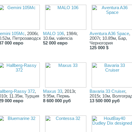
emini 105Mc
, 2006г,
MALO 106
, 1984г,
Aventura A36 Space
,
)
0.52м, Петрозаводск
10.6м, valencia
2007г, 10.89м, Бар,
37 000 евро
52 000 евро
Черногория
125 000 $
,
/
allberg-Rassy 372
,
Maxus 33
, 2013г,
Bavaria 33 Cruiser
,
010г, 11.35м, Турция
9.95м, Пермь
2015г, 10м, Волгогра
29 000 евро
8 600 000 руб
13 500 000 руб
м