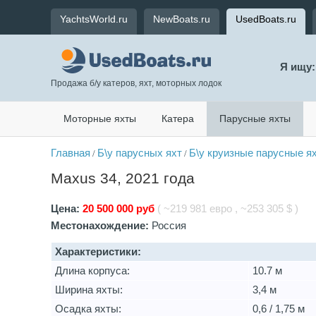
YachtsWorld.ru
NewBoats.ru
UsedBoats.ru
Я ищу:
Продажа б/у катеров, яхт, моторных лодок
Моторные яхты
Катера
Парусные яхты
Главная
Б\у парусных яхт
Б\у круизные парусные я
/
/
Maxus 34, 2021 года
Цена:
20 500 000 руб
( ~219 981 евро , ~253 305 $ )
Местонахождение:
Россия
Характеристики:
Длина корпуса:
10.7 м
Ширина яхты:
3,4 м
Осадка яхты:
0,6 / 1,75 м