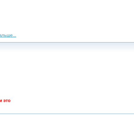
альше...
а
одки
корным
и это