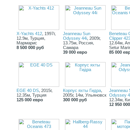
дизельный отопитель
аудиосистема BOSE
2 аудиоколонки в кокпите
электрические гальюны
Полное сопровождение международных сделок.
Профессиональный сюрвей (технический осмотр с отчетом)
X-Yachts 412
, 1997г,
Jeanneau Sun
Beneteau 
яхт и катамаранов.
12.9м, Турция,
Odyssey 44i
, 2009г,
Clipper 42
Поможем поставить яхту под новый флаг.
Мармарис
13.75м, Россия,
12.64м, Ant
Организация перегона при необходимости.
8 500 000 руб
Самара
Setur Mari
Сервис яхты после продажи. Периодический контроль
39 000 евро
85 000 ев
состояния судовых систем, пока яхта находится в марине.
Техобслуживание, установка дополнительного оборудования 
др.
EGE 40 DS
, 2015г,
Корпус яхты Гидра
,
Jeanneau 
12.35м, Турция
2005г, 14м, Ульяновск
Odyssey 4
125 000 евро
300 000 руб
12.34м, К
12 950 00