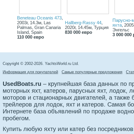
Beneteau Oceanis 473
,
Парусно-
2003г, 14.3м, Las
Hallberg-Rassy 44
,
яхта
, 2005
Palmas, Gran Canaria
2020г, 14.45м, Турция
Энгельс
Island, Spain
830 000 евро
3 000 000 
110 000 евро
Copyright © 2002-2026. YachtsWorld.ru Ltd.
Информация для покупателей
Самые популярные предложения
Cта
UsedBoats.ru
– крупнейшая база данных по 
моторных яхт, катеров, парусных яхт, лодок,
моторов и стационарных двигателей, а также б
трейлеров для лодок, яхт и катеров. Самая б
Интернете база объявлений по продаже водно
пробегом.
Купить любую яхту или катер без посредников