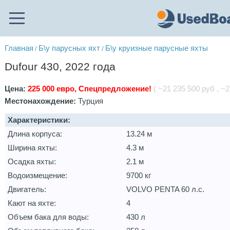
Главная
Б\у парусных яхт
Б\у круизные парусные яхты
/
/
Dufour 430, 2022 года
Цена:
225 000 евро, Спецпредложение!
( ~21 235 500 руб , ~2
Местонахождение:
Турция
Характеристики:
Длина корпуса:
13.24 м
Ширина яхты:
4.3 м
Осадка яхты:
2.1 м
Водоизмещение:
9700 кг
Двигатель:
VOLVO PENTA 60 л.с.
Кают на яхте:
4
Объем бака для воды:
430 л