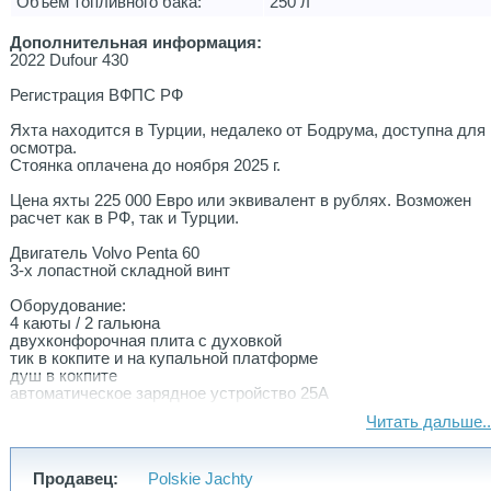
Объем топливного бака:
250 л
Дополнительная информация:
2022 Dufour 430
Регистрация ВФПС РФ
Яхта находится в Турции, недалеко от Бодрума, доступна для
осмотра.
Стоянка оплачена до ноября 2025 г.
Цена яхты 225 000 Евро или эквивалент в рублях. Возможен
расчет как в РФ, так и Турции.
Двигатель Volvo Penta 60
3-х лопастной складной винт
Оборудование:
4 каюты / 2 гальюна
двухконфорочная плита с духовкой
тик в кокпите и на купальной платформе
душ в кокпите
автоматическое зарядное устройство 25A
Читать дальше..
морской водонагреватель 40 л
220 В + береговое питание + розетки в каютах и салоне
якорная электролебедка 1000 Вт
Продавец:
Polskie Jachty
стол в кокпите