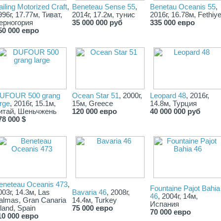
ailing Motorized Craft
,
Beneteau Sense 55
,
Benetau Oceanis 55
,
996г, 17.77м, Тиват,
2014г, 17.2м, тунис
2016г, 16.78м, Fethiy
ерногория
35 000 000 руб
335 000 евро
50 000 евро
UFOUR 500 grang
Ocean Star 51
, 2000г,
Leopard 48
, 2016г,
arge
, 2016г, 15.1м,
15м, Greece
14.8м, Турция
итай, Шеньчжень
120 000 евро
40 000 000 руб
78 000 $
eneteau Oceanis 473
,
Fountaine Pajot Bahia
003г, 14.3м, Las
Bavaria 46
, 2008г,
46
, 2004г, 14м,
almas, Gran Canaria
14.4м, Turkey
Испания
sland, Spain
75 000 евро
70 000 евро
10 000 евро