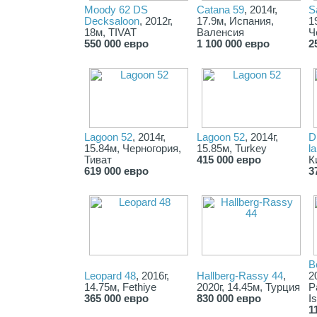
Moody 62 DS
Сatana 59
, 2014г,
S
Decksaloon
, 2012г,
17.9м, Испания,
1
18м, TIVAT
Валенсия
Ч
550 000 евро
1 100 000 евро
2
Lagoon 52
, 2014г,
Lagoon 52
, 2014г,
D
15.84м, Черногория,
15.85м, Turkey
l
Тиват
415 000 евро
К
619 000 евро
3
B
Leopard 48
, 2016г,
Hallberg-Rassy 44
,
2
14.75м, Fethiye
2020г, 14.45м, Турция
P
365 000 евро
830 000 евро
I
1