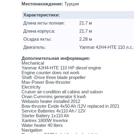
Местонахождение:
Турция
Характеристики:
Длина яхты полная:
21.7 м
Длина корпуса:
21.7 м
Осадка яхты:
2.28 м
Двигатель:
Yanmar 4JH4-HTE 110 л.с.
Дополнительная информация:
Mechanical
Yanmar 4JH4-HTE 110 HP diesel engine
Engine counter does not work
Shaft -Drive three blade propeller
Max-Power Bow-thruster
Electricity
Cruiser air-condition all cabins and saloon
Onan Cummins generator 6 kwA
Webasto heater installed 2012
Bow-thruster Exide 4x50 Ah /12V replaced in 2021
Service Batteries 4x110 Ah / 12V
Starter Battery 1x110 Ah
Xantrex 1800W Invertor
Water heater 40 liters
Navigation