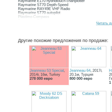
Raymarine E170 hybridtouch chartplotter
Raymarine ST70 Depth-Speed
Raymarine RAY49E VHF Radio
Raymarine ST70 autopilot
Plastimo Compass
Raymarine Radar
Читать д
Rigging & Sails
Furling Mainsail
Furling Genoa
Canvas
Другие похожие предложения по продаже:
Bimini & Sprey-hood replace 2020
Cockpit cushions replaced 2020
Winches
Harken 2x70 two speed electrical winches
Harken 2x46 two speed winches ( one electrical )
Jeanneau 53 Special
,
Jeanneau 64
, 2017г,
H
2014г, 16м, Turkey
20.1м, Турция
2
278 000 евро
800 000 евро
Г
1