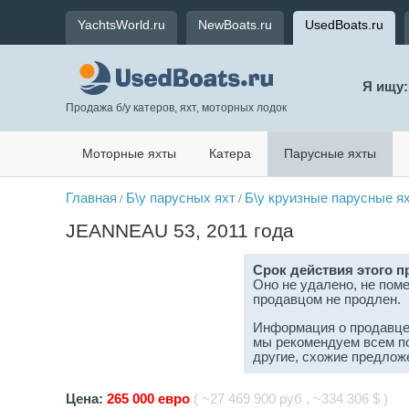
YachtsWorld.ru
NewBoats.ru
UsedBoats.ru
Я ищу:
Продажа б/у катеров, яхт, моторных лодок
Моторные яхты
Катера
Парусные яхты
Главная
Б\у парусных яхт
Б\у круизные парусные я
/
/
JEANNEAU 53, 2011 года
Срок действия этого п
Оно не удалено, не поме
продавцом не продлен.
Информация о продавце 
мы рекомендуем всем п
другие, схожие предлож
Цена:
265 000 евро
( ~27 469 900 руб , ~334 306 $ )