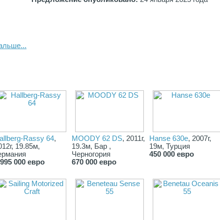
альше...
allberg-Rassy 64
,
MOODY 62 DS
, 2011г,
Hanse 630e
, 2007г,
012г, 19.85м,
19.3м, Бар ,
19м, Турция
ермания
Черногория
450 000 евро
 995 000 евро
670 000 евро