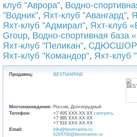
клуб "Аврора"
,
Водно-спортивн
"Водник"
,
Яхт-клуб "Авангард"
,
Я
Яхт-клуб "Адмирал"
,
Яхт-клуб «
Group
,
Водно-спортивная база «
Яхт-клуб "Пеликан"
,
СДЮСШОР 
Яхт-клуб "Командор"
,
Яхт-клуб 
Продавец:
BESTMARINE
Местонахождение:
Россия, Долгопрудный
Телефон:
+7 495 XXX-XX-XX
смотреть
+7 985 XXX-XX-XX
+7 916 XXX-XX-XX
Email:
info@bestmarine.ru
6269700@bestmarine.ru