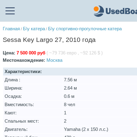
Главная
Б\у катера
Б\у спортивно-прогулочные катера
/
/
Sessa Key Largo 27, 2010 года
Цена:
7 500 000 руб
( ~79 736 евро , ~92 126 $ )
Местонахождение:
Москва
Характеристики:
Длина :
7.56 м
Ширина:
2.64 м
Осадка:
0.6 м
Вместимость:
8 чел
Кают:
1
Спальных мест:
2
Двигатель:
Yamaha (2 х 150 л.с.)