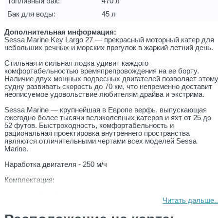
Топливный бак:
470 л
Бак для воды:
45 л
Дополнительная информация:
Sessa Marine Key Largo 27 — прекрасный моторный катер для
небольших речных и морских прогулок в жаркий летний день.
Стильная и сильная лодка удивит каждого
комфортабельностью времяпрепровождения на ее борту.
Наличие двух мощных подвесных двигателей позволяет этом
судну развивать скорость до 70 км, что непременно доставит
неописуемое удовольствие любителям драйва и экстрима.
Sessa Marine — крупнейшая в Европе верфь, выпускающая
ежегодно более тысячи великолепных катеров и яхт от 25 до
52 футов. Быстроходность, комфортабельность и
рациональная проектировка внутреннего пространства
являются отличительными чертами всех моделей Sessa
Marine.
Наработка двигателя - 250 м/ч
Комплектация:
двухосный трейлер
Читать дальше..
холодильник
газовая плита