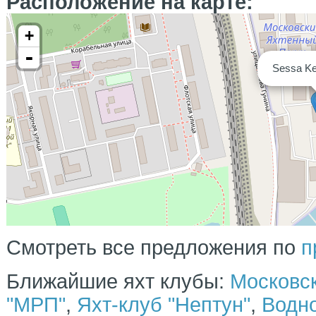
Расположение на карте:
магнитола
электрическая якорная лебедка
тиковое покрытие палубы
+
тиковый стол в кокпите
электрический туалет
-
эхолот
Sessa Ke
бимини топ
уличный душ
Смотреть все предложения по
п
Ближайшие яхт клубы:
Московск
"МРП"
,
Яхт-клуб "Нептун"
,
Водно