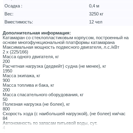
Осадка :
0,4 м
Вес:
3250 кг
Вместимость:
12 чел
Дополнительная информация:
Катамаран со стеклопластиковым корпусом, построенный на
основе многофункциональной платформы катамарана
Максимальная мощность подвесного двигателя, л.с./кВт
2 х (225/166)
Масса одного двигателя, кг
200
Расчетная нагрузка (дедвейт) судна (не менее), кг
1950
Масса экипажа, кг
900
Масса топлива и бака, кг
200
Масса спасательного оборудования, кг
50
Полезная нагрузка (не более), кг
800
Скорость хода (с наибольшей нагрузкой), (не более) км/час
84
Автономность по запасам питьевой воды, сут.
4
Автономность по запасам провизии, сут.