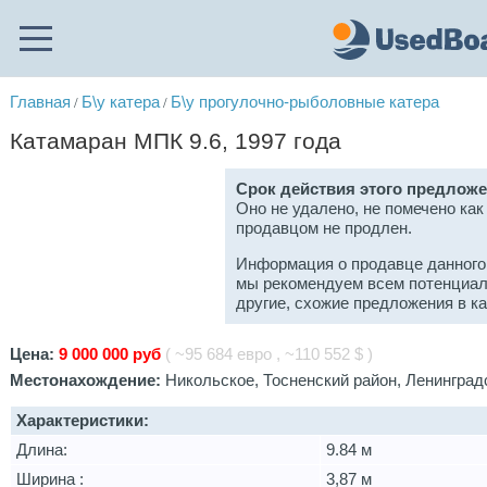
Главная
Б\у катера
Б\у прогулочно-рыболовные катера
/
/
Катамаран МПК 9.6, 1997 года
Срок действия этого предложе
Оно не удалено, не помечено как
продавцом не продлен.
Информация о продавце данного
мы рекомендуем всем потенциал
другие, схожие предложения в к
Цена:
9 000 000 руб
( ~95 684 евро , ~110 552 $ )
Местонахождение:
Никольское, Тосненский район, Ленинград
Характеристики:
Длина:
9.84 м
Ширина :
3,87 м