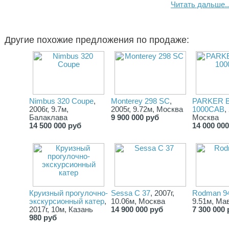
Читать дальше..
2
Другие похожие предложения по продаже:
Nimbus 320 Coupe
,
Monterey 298 SC
,
PARKER B
2006г, 9.7м,
2005г, 9.72м, Москва
1000CAB
,
Балаклава
9 900 000 руб
Москва
14 500 000 руб
14 000 00
Круизный прогулочно-
Sessa C 37
, 2007г,
Rodman 9
экскурсионный катер
,
10.06м, Москва
9.51м, Ма
2017г, 10м, Казань
14 900 000 руб
7 300 000 
980 руб