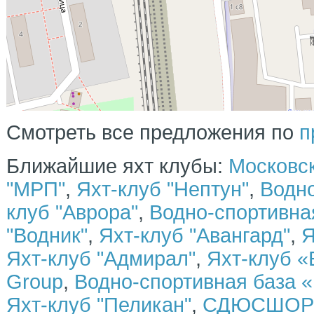
отопитель
тиковое покрытие
гальюн (туалет, душ, раковина)
топливная система (основной бак 480 л, бак для отопителя 35
л)
аккумуляторы (3 шт.)
место для загорания на носовой палубе
аноды для защиты корпуса
сиденье водителя с продольной регулировкой
компактный камбуз с мойкой.
розетка USВ (двойная) на консоли для водителя, в каюте и дл
пассажира
Смотреть все предложения по
п
новый трехосный прицеп с документами
Ближайшие яхт клубы:
Московск
"МРП"
,
Яхт-клуб "Нептун"
,
Водно
клуб "Аврора"
,
Водно-спортивн
"Водник"
,
Яхт-клуб "Авангард"
,
Я
Яхт-клуб "Адмирал"
,
Яхт-клуб «
Group
,
Водно-спортивная база «
Яхт-клуб "Пеликан"
,
СДЮСШОР 