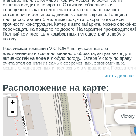
Маневренный, устойчивый корпус уверенно режет волну,
отлично входит в повороты. Отличная обзорность и
освещенность каюты достигаются за счет панорамного
остекления и больших сдвижных люков в крыше. Толщина
днища составляет 5 миллиметров, что говорит о высокой
прочности конструкции. Катер в авто габарите, можно спокойн
перемещать на прицепе по дороге. На гарантии производителя
Полный комплект для комфортных путешествий в любую
погоду.
Российская компания VICTORY выпускает катера
алюминиевого и комбинированного образца, актуальные для
активностей на воде в любую погоду. Катера Victory по праву
считаются одними из самых современных, эргономичных,
мощных, маневренных и несложных в управлении. Показатели
качества подтверждает наличие европейских сертификатов
Читать дальше..
надлежащего образца.
Расположение на карте:
Комплектация данного катера:
электрическая якорная лебедка
+
носовое подруливающие устройство
прожектор (линейный LЕD)
-
амортизационная стойка сиденья
Victory
аудиосистема (ресивер, усилитель х 2, динамики х6)
транцевые плиты
мягкие подушки в кокпите
холодильник