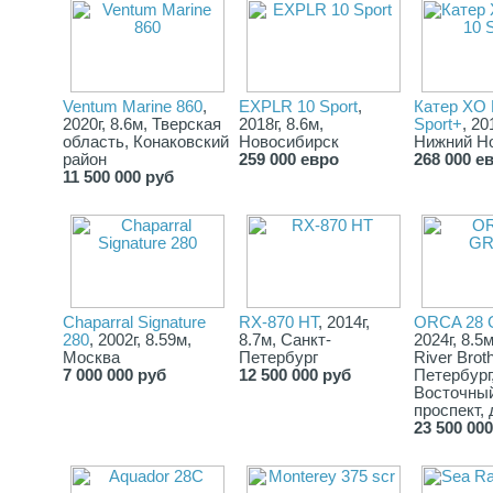
Ventum Marine 860
,
EXPLR 10 Sport
,
Катер XO
2020г, 8.6м, Тверская
2018г, 8.6м,
Sport+
, 20
область, Конаковский
Новосибирск
Нижний Н
район
259 000 евро
268 000 е
11 500 000 руб
Chaparral Signature
RX-870 HT
, 2014г,
ORCA 28
280
, 2002г, 8.59м,
8.7м, Санкт-
2024г, 8.5
Москва
Петербург
River Brot
7 000 000 руб
12 500 000 руб
Петербург
Восточны
проспект, 
23 500 00