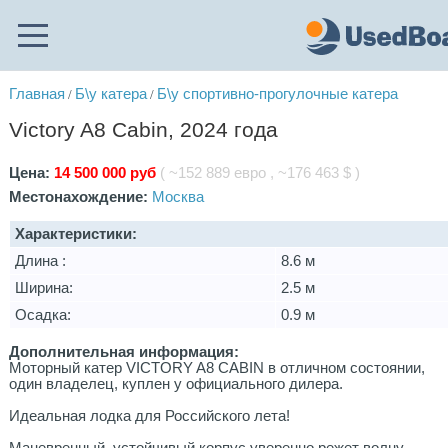
Главная
Б\у катера
Б\у спортивно-прогулочные катера
/
/
Victory A8 Cabin, 2024 года
Цена:
14 500 000 руб
( ~152 889 евро , ~176 463 $ )
Местонахождение:
Москва
Характеристики:
Длина :
8.6 м
Ширина:
2.5 м
Осадка:
0.9 м
Дополнительная информация:
Моторный катер VICTORY A8 CABIN в отличном состоянии,
один владелец, куплен у официального дилера.
Идеальная лодка для Российского лета!