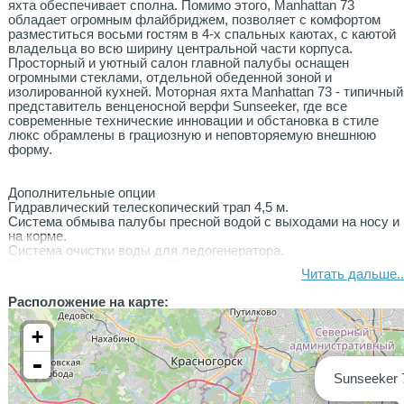
яхта обеспечивает сполна. Помимо этого, Manhattan 73
обладает огромным флайбриджем, позволяет с комфортом
разместиться восьми гостям в 4-х спальных каютах, с каютой
владельца во всю ширину центральной части корпуса.
Просторный и уютный салон главной палубы оснащен
огромными стеклами, отдельной обеденной зоной и
изолированной кухней. Моторная яхта Manhattan 73 - типичный
представитель венценосной верфи Sunseeker, где все
современные технические инновации и обстановка в стиле
люкс обрамлены в грациозную и неповторяемую внешнюю
форму.
Дополнительные опции
Гидравлический телескопический трап 4,5 м.
Система обмыва палубы пресной водой с выходами на носу и
на корме.
Система очистки воды для ледогенератора.
90 м нержавеющие цепи 12 мм.
Читать дальше..
Якорь Delta 40 кг из нержавеющей стали.
Гидравлический кран на флайбридже грузоподъёмностью 450
Расположение на карте:
кг.
Матрац на носу для загара.
+
Пол флайбриджа отделан тиком.
Отделка тиком боковых проходов.
-
Тиковый стол на корме.
Sunseeker 
Чехол от солнца Bimini Top с гидравлическим подъемом на
дугах из нержавеющей стали.