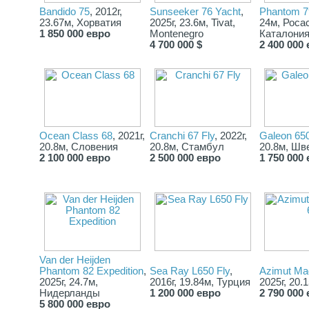
Bandido 75
, 2012г,
Sunseeker 76 Yacht
,
Phantom 7
23.67м, Хорватия
2025г, 23.6м, Tivat,
24м, Росас
1 850 000 евро
Montenegro
Каталония
4 700 000 $
2 400 000
Ocean Class 68
, 2021г,
Cranchi 67 Fly
, 2022г,
Galeon 65
20.8м, Словения
20.8м, Стамбул
20.8м, Шв
2 100 000 евро
2 500 000 евро
1 750 000
Van der Heijden
Phantom 82 Expedition
,
Sea Ray L650 Fly
,
Azimut Mag
2025г, 24.7м,
2016г, 19.84м, Турция
2025г, 20.
Нидерланды
1 200 000 евро
2 790 000
5 800 000 евро