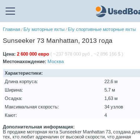
Главная
Б/у моторные яхты
Б\у спортивные моторные яхты
/
/
Sunseeker 73 Manhattan, 2013 года
Цена:
2 600 000 евро
( ~237 978 000 руб , ~2 896 166 $ )
Местонахождение:
Москва
Характеристики:
Длина корпуса:
22.6 м
Ширина:
5.7 м
Осадка:
1,63 м
Максимальная скорость:
34 узлов
Кают:
4
Дополнительная информация:
В продаже моторная яхта Sunseeker Manhattan 73, создана дл
тех, кто любит адреналин от высокой скорости, что данная