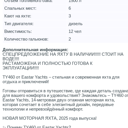
Объем топливного бака:
1500 л
Спальных мест:
6
Кают на яхте:
3
Тип двигателя:
дизель
Вместимость:
12 чел
Количество гальюнов:
2
Дополнительная информация:
СПЕЦПРЕДЛОЖЕНИЕ НА ЯХТУ В НАЛИЧИИ!!!!! СТОИТ НА
ВОДЕ!!!!
РАСТАМОЖЕНА И ПОЛНОСТЬЮ ГОТОВА К
ЭКПЛУАТАЦИИ!!!!
TY460 от Eastar Yachts – стильная и современная яхта для
отдыха и приключений!
Готовы отправиться в путешествие, где каждая деталь создан
для вашего комфорта и удовольствия? Знакомьтесь – TY460 о
Eastar Yachts, 14-метровая двух-этажная моторная яхта,
которая сочетает в себе элегантный дизайн, передовые
технологии и непревзойдённый комфорт.
НОВАЯ МОТОРНАЯ ЯХТА, 2025 года выпуска!
✨ Почему TY460 от Eastar Yachts?