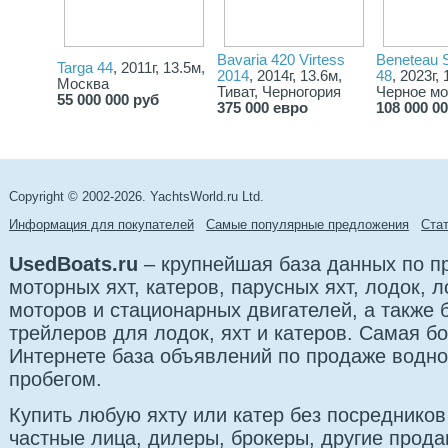
Bavaria 420 Virtess
Beneteau S
Targa 44
, 2011г, 13.5м,
2014
, 2014г, 13.6м,
48
, 2023г,
Москва
Тиват, Черногория
Черное мо
55 000 000 руб
375 000 евро
108 000 0
Copyright © 2002-2026. YachtsWorld.ru Ltd.
Информация для покупателей
Самые популярные предложения
Cта
UsedBoats.ru
– крупнейшая база данных по 
моторных яхт, катеров, парусных яхт, лодок,
моторов и стационарных двигателей, а также б
трейлеров для лодок, яхт и катеров. Самая б
Интернете база объявлений по продаже водно
пробегом.
Купить любую яхту или катер без посредников
частные лица, дилеры, брокеры, другие прод