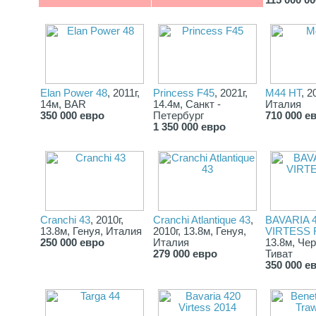
Минибар с дверцами и раковиной на флайбридже
Подстольный холодильник на камбузе
Индукционная плита
Кухонная вытяжка
Микроволновая печь
Одинарная мойка со смесителем на камбузе
Водонагреватель
🎉 TY460 от Eastar Yachts – это не просто яхта, это ваш
Elan Power 48
, 2011г,
Princess F45
, 2021г,
M44 HT
, 2
идеальный спутник для:
14м, BAR
14.4м, Санкт -
Италия
💘 Романтических ужинов на воде.
350 000 евро
Петербург
710 000 е
💃 Весёлых вечеринок с друзьями.
1 350 000 евро
🤝 Деловых встреч в стильной обстановке.
🥰 Незабываемых моментов с семьёй.
Eastar Yachts – бренд, который воплощает мечты о роскоши и
свободе. Погрузитесь в мир комфорта и наслаждения с TY460
– вашим идеальным домом на воде!
Cranchi 43
, 2010г,
Cranchi Atlantique 43
,
BAVARIA 
13.8м, Генуя, Италия
2010г, 13.8м, Генуя,
VIRTESS 
250 000 евро
Италия
13.8м, Чер
279 000 евро
Тиват
350 000 е