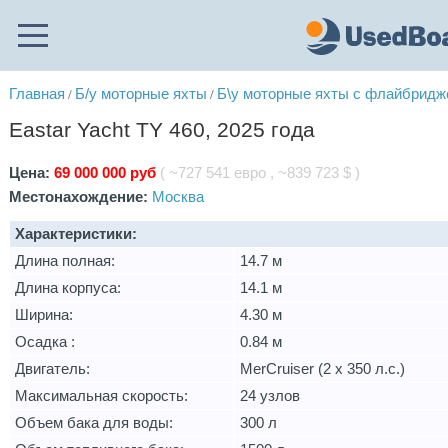
Главная
Б/у моторные яхты
Б\у моторные яхты с флайбрид
/
/
Eastar Yacht TY 460, 2025 года
Цена:
69 000 000 руб
( ~727 541 евро , ~839 723 $ )
Местонахождение:
Москва
Характеристики:
Длина полная:
14.7 м
Длина корпуса:
14.1 м
Ширина:
4.30 м
Осадка :
0.84 м
Двигатель:
MerCruiser (2 х 350 л.с.)
Максимальная скорость:
24 узлов
Объем бака для воды:
300 л