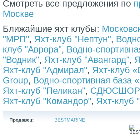
Смотреть все предложения по
п
Экологичные материалы: мягкие тона, энергоэффективное
освещение и экологичная кожа делают интерьер уютным и
Москве
современным.
🦾 Технические характеристики TY460:
Ближайшие яхт клубы:
Московск
Длина: 14.10 м
Ширина: 4.30 м
"МРП"
,
Яхт-клуб "Нептун"
,
Водно
Осадка: 0.86 м
Двигатели: Mercruiser 350HP × 2
клуб "Аврора"
,
Водно-спортивн
Генератор: Kohler 12KW
Топливный бак: 1500 л
"Водник"
,
Яхт-клуб "Авангард"
,
Я
Пресноводный бак: 300 л
Максимальная скорость: 24 узла
Яхт-клуб "Адмирал"
,
Яхт-клуб «
Комплектация данной яхты:
Group
,
Водно-спортивная база «
Два поста управления
Яхт-клуб "Пеликан"
,
СДЮСШОР 
Радарная арка
Тиковое покрытие
Яхт-клуб "Командор"
,
Яхт-клуб 
Автопилот
Бимини топ на флайбридже
Два санузла
Два душа
Три каюты
Продавец:
BESTMARINE
Генератор Kohler 12 кВт
Система кондиционирования воздуха Hopewell
Носовое подруливающее устройство
Электрическая якорная лебедка