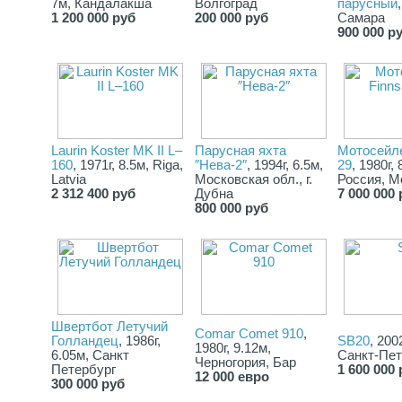
7м, Кандалакша
Волгоград
парусный
1 200 000 руб
200 000 руб
Самара
900 000 р
Laurin Koster MK II L–
Парусная яхта
Мотосейлер
160
, 1971г, 8.5м, Riga,
″Нева-2″
, 1994г, 6.5м,
29
, 1980г, 
Latvia
Московская обл., г.
Россия, М
2 312 400 руб
Дубна
7 000 000 
800 000 руб
Швертбот Летучий
Comar Comet 910
,
Голландец
, 1986г,
SB20
, 2002
1980г, 9.12м,
6.05м, Санкт
Санкт-Пет
Черногория, Бар
Петербург
1 600 000 
12 000 евро
300 000 руб