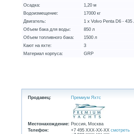
Осадка:
1,20 м
Водоизмещение:
17000 кг
Двигатель:
1 x Volvo Penta D6 - 435 
Объем бака для воды:
850 л
Объем топливного бака:
1500 л
Кают на яхте:
3
Материал корпуса:
GRP
Продавец:
Премиум Яхтс
Местонахождение:
Россия, Москва
Телефон:
+7 495 XXX-XX-XX
смотреть