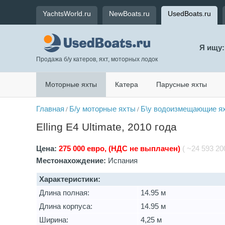
YachtsWorld.ru
NewBoats.ru
UsedBoats.ru
Я ищу:
Продажа б/у катеров, яхт, моторных лодок
Моторные яхты
Катера
Парусные яхты
Главная
Б/у моторные яхты
Б\у водоизмещающие ях
/
/
Elling E4 Ultimate, 2010 года
Цена:
275 000 евро, (НДС не выплачен)
( ~24 593 200
Местонахождение:
Испания
Характеристики:
Длина полная:
14.95 м
Длина корпуса:
14.95 м
Ширина:
4,25 м