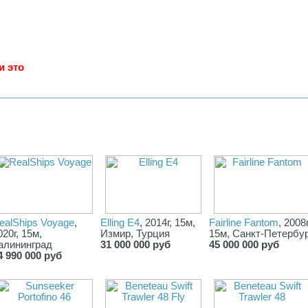
и это
ealShips Voyage
,
Elling E4
, 2014г, 15м,
Fairline Fantom
, 2008г
020г, 15м,
Измир, Турция
15м, Санкт-Петербу
алининград
31 000 000 руб
45 000 000 руб
4 990 000 руб