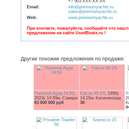
+7 903 XXX-XX-XX
Email:
info@premiumyachts.ru
sales@premiumyachts.ru
Web:
www.premiumyachts.ru
При контакте, пожалуйста, сообщайте что нашл
предложение на сайте UsedBoats.ru !
Другие похожие предложения по продаже:
Попилов Аура 14.99
,
Falcon 45 VS
, 1990г,
R
2023г, 14.99м, Самара
14.15м, Калининград
2
63 000 000 руб
30
К
4