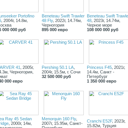
unsееkеr Роrtofinо
Beneteau Swift Trawler
Beneteau Swift Trawle
6
, 2004г, 14.8м,
48 Fly
, 2022г, 14.74м,
48
, 2023г, 14.74м,
осква
Черногория
Черное море
6 000 000 руб
895 000 евро
108 000 000 руб
ARVER 41
, 2005г,
Pershing 50.1 LA
,
Princess F45
, 2021г,
4.3м, Черногория,
2004г, 15.5м, г. Сочи
14.4м, Санкт -
иват
32 500 000 руб
Петербург
40 000 евро
1 350 000 евро
ea Ray 45 Sedan
Menorquin 160 Fly
,
Cranchi E52F
, 2023г,
ridge
, 2000г, 14м,
2007г, 15.95м, Санкт-
15.82м, Турция