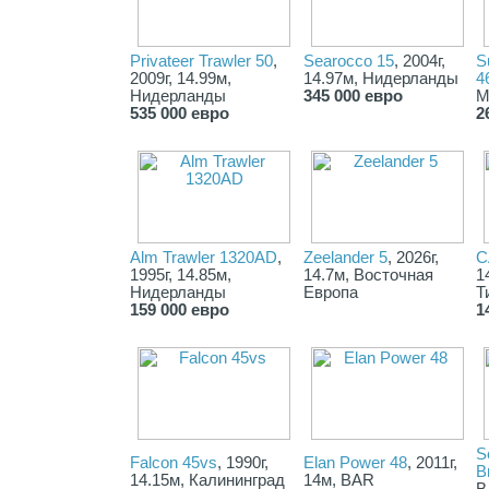
Privateer Trawler 50
,
Searocco 15
, 2004г,
S
2009г, 14.99м,
14.97м, Нидерланды
4
Нидерланды
345 000 евро
М
535 000 евро
2
Alm Trawler 1320AD
,
Zeelander 5
, 2026г,
C
1995г, 14.85м,
14.7м, Восточная
1
Нидерланды
Европа
Т
159 000 евро
1
S
Falcon 45vs
, 1990г,
Elan Power 48
, 2011г,
B
14.15м, Калининград
14м, BAR