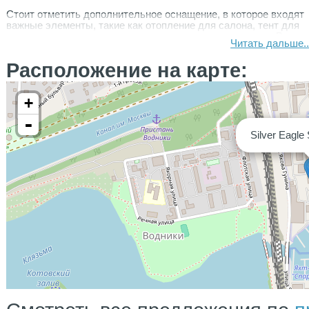
Стоит отметить дополнительное оснащение, в которое входят
важные элементы, такие как отопление для салона, тент для
кормы, сиденья для кормового кокпита и многое другое. Все
Читать дальше..
это значительно повышает уровень комфорта во время
путешествий.
Расположение на карте:
Комплектация:
+
✅ Ходовой тент
-
✅ Эхолот
Silver Eagle
✅ Карплоттер
✅ Ходовые огни
✅ Двухосный прицеп с документами
✅ Электрическая помпа
✅ Береговое питание
✅ Аудиосистема
✅ Носовая каюта на два спальных места
✅ Бортовые поручни из нержавеющей стали
✅ Указатель уровня топлива, топливный фильтр
✅ Электрический якорь
✅ Транцевые плиты