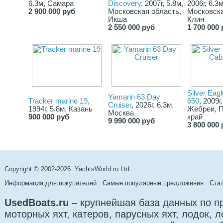
6.3м, Самара
Discovery
, 2007г, 5.8м,
2006г, 6.3м
2 900 000 руб
Московская область,
Московска
Икша
Клин
2 550 000 руб
1 700 000 
Silver Eаgl
Yamarin 63 Day
Tracker marine 19
,
650
, 2009г
Cruiser
, 2026г, 6.3м,
1994г, 5.8м, Казань
Жебреи, 
Москва
900 000 руб
край
9 990 000 руб
3 800 000 
Copyright © 2002-2026. YachtsWorld.ru Ltd.
Информация для покупателей
Самые популярные предложения
Cта
UsedBoats.ru
– крупнейшая база данных по 
моторных яхт, катеров, парусных яхт, лодок,