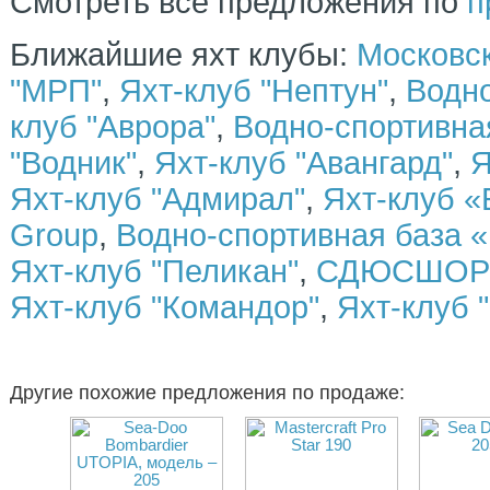
Смотреть все предложения по
п
Ближайшие яхт клубы:
Московск
"МРП"
,
Яхт-клуб "Нептун"
,
Водно
клуб "Аврора"
,
Водно-спортивн
"Водник"
,
Яхт-клуб "Авангард"
,
Я
Яхт-клуб "Адмирал"
,
Яхт-клуб «
Group
,
Водно-спортивная база «
Яхт-клуб "Пеликан"
,
СДЮСШОР 
Яхт-клуб "Командор"
,
Яхт-клуб 
Другие похожие предложения по продаже: