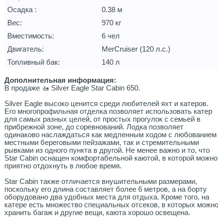
Осадка :
0.38 м
Вес:
970 кг
Вместимость:
6 чел
Двигатель:
MerCruiser (120 л.с.)
Топливный бак:
140 л
Дополнительная информация:
В продаже 🚤 Silver Eagle Star Cabin 650.
Silver Eagle высоко ценится среди любителей яхт и катеров.
Его многопрофильная отделка позволяет использовать катер
для самых разных целей, от простых прогулок с семьей в
прибрежной зоне, до соревнований. Лодка позволяет
одинаково наслаждаться как медленным ходом с любованием
местными береговыми пейзажами, так и стремительными
рывками из одного пункта в другой. Не менее важно и то, что
Star Cabin оснащен комфортабельной каютой, в которой можно
приятно отдохнуть в любое время.
Star Cabin также отличается внушительными размерами,
поскольку его длина составляет более 6 метров, а на борту
оборудовано два удобных места для отдыха. Кроме того, на
катере есть множество специальных отсеков, в которых можн
хранить багаж и другие вещи, каюта хорошо освещена.