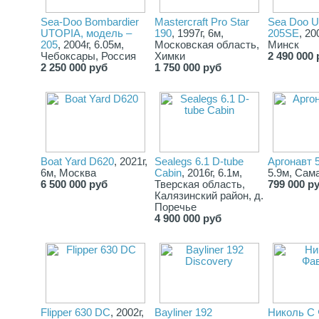
Sea-Doo Bombardier
Mastercraft Pro Star
Sea Doo U
UTOPIA, модель –
190
, 1997г, 6м,
205SE
, 20
205
, 2004г, 6.05м,
Московская область,
Минск
Чебоксары, Россия
Химки
2 490 000 
2 250 000 руб
1 750 000 руб
Boat Yard D620
, 2021г,
Sealegs 6.1 D-tube
Аргонавт 
6м, Москва
Cabin
, 2016г, 6.1м,
5.9м, Сам
6 500 000 руб
Тверская область,
799 000 р
Калязинский район, д.
Поречье
4 900 000 руб
Flipper 630 DC
, 2002г,
Bayliner 192
Николь С 