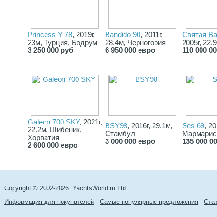
• VHF
• Flat screen TV
• Wi-Fi
• AIS
Princess Y 78
, 2019г,
Bandido 90
, 2011г,
Святая Ва
Inside Equipment • Stern thruster
23м, Турция, Бодрум
28.4м, Черногория
2005г, 22.
• Dishwasher
3 250 000 руб
6 950 000 евро
110 000 0
• Bow thruster
• Washing machine
• Electric bilge pump
• Oven
• Microwave oven
• Air compressor
• Air conditioning
• Heating
• Hot water
• Refrigerator
Galeon 700 SKY
, 2021г,
BSY98
, 2016г, 29.1м,
Ses 69
, 20
• Fresh water maker
22.2м, Шибеник,
Стамбул
Мармарис,
• Deep freezer
Хорватия
3 000 000 евро
135 000 0
• Sea water pump
2 600 000 евро
• Battery charger
Outside Equipment/Extras • Teak cockpit
• Cockpit shower
• Teak sidedecks
• Gangway
Copyright © 2002-2026. YachtsWorld.ru Ltd.
• Hydraulic gangway
• Radar reflector
Информация для покупателей
Самые популярные предложения
Cта
• Tender
• Liferaft