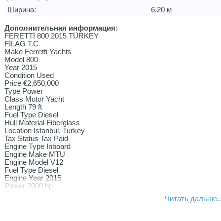
Ширина:
6.20 м
Дополнительная информация:
FERETTİ 800 2015 TÜRKEY
FİLAG T.C
Make Ferretti Yachts
Model 800
Year 2015
Condition Used
Price €2,650,000
Type Power
Class Motor Yacht
Length 79 ft
Fuel Type Diesel
Hull Material Fiberglass
Location Istanbul, Turkey
Tax Status Tax Paid
Engine Type Inboard
Engine Make MTU
Engine Model V12
Fuel Type Diesel
Engine Year 2015
Power 2000 hp
Drive Type Direct Drive
Читать дальше..
Engine Location enums.engine-location.center-port
Propeller Type 4 Blade
Engine usage (hours) 1180