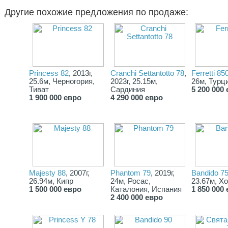
Maximum Speed 33 kn
Другие похожие предложения по продаже:
Cruising Speed 24 kn
Range 320 nmi
Additional Equipment • Underwater lights
• Crane
• Touch screen
Covers • Hard top
Electrical Equipment • Shore power inlet
• Generator
Princess 82
, 2013г,
Cranchi Settantotto 78
,
Ferretti 85
• Inverter
25.6м, Черногория,
2023г, 25.15м,
26м, Турц
Electronics • Depthsounder
Тиват
Сардиния
5 200 000
• Radar
1 900 000 евро
4 290 000 евро
• Log-speedometer
• Radar Detector
• Wind speed and direction
• Computer
• Repeater(s)
• TV set
• Navigation center
• VCR
• Plotter
Majesty 88
, 2007г,
Phantom 79
, 2019г,
Bandido 7
• DVD player
26.94м, Кипр
24м, Росас,
23.67м, Х
• Autopilot
1 500 000 евро
Каталония, Испания
1 850 000
• Radio
2 400 000 евро
• Compass
• CD player
• GPS
• Cockpit speakers