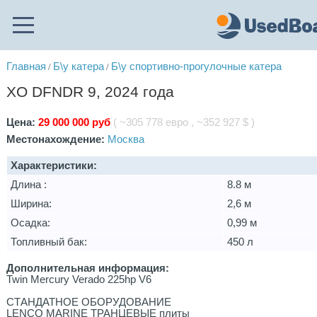
Главная
Б\у катера
Б\у спортивно-прогулочные катера
/
/
XO DFNDR 9, 2024 года
Цена:
29 000 000 руб
( ~305 778 евро , ~352 927 $ )
Местонахождение:
Москва
Характеристики:
Длина :
8.8 м
Ширина:
2,6 м
Осадка:
0,99 м
Топливный бак:
450 л
Дополнительная информация:
Twin Mercury Verado 225hp V6
СТАНДАТНОЕ ОБОРУДОВАНИЕ
LENCO MARINE ТРАНЦЕВЫЕ плиты