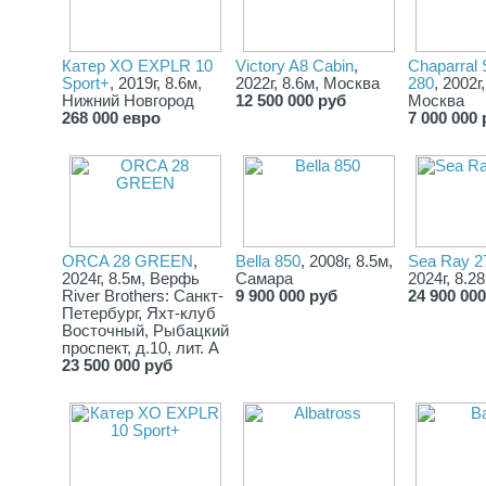
Катер XO EXPLR 10
Victory A8 Cabin
,
Chaparral 
Sport+
, 2019г, 8.6м,
2022г, 8.6м, Москва
280
, 2002г
Нижний Новгород
12 500 000 руб
Москва
268 000 евро
7 000 000 
ORCA 28 GREEN
,
Bella 850
, 2008г, 8.5м,
Sea Ray 2
2024г, 8.5м, Верфь
Самара
2024г, 8.2
River Brothers: Санкт-
9 900 000 руб
24 900 00
Петербург, Яхт-клуб
Восточный, Рыбацкий
проспект, д.10, лит. А
23 500 000 руб