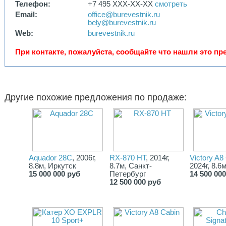
Телефон:
+7 495 XXX-XX-XX
смотреть
РУЧНОЙ ДУШ.
ХОЛОДИЛЬНИК
Email:
office@burevestnik.ru
FUSION АУДИОСИСТЕМА, AM/FM/ipod/USB-Fusion Link,
bely@burevestnik.ru
Bluetooth, ДИСПЛЕЙ, 4 ДИНАМИКА, АНТЕННА СТОЛ НА
Web:
burevestnik.ru
КОРМЕ (Съемный).
КОРМОВОЙ ТЕНТ НА РУБКУ.
При контакте, пожалуйста, сообщайте что нашли это пре
ЧЕХОЛ ДЛЯ КОРМОВОГО СИДЕНЬЯ
НАСТРАИВАЕМАЯ ПОДСТАВКА ДЛЯ НОГ НА СИДЕНЬЕ
РЯДОМ С ПИЛОТОМ.
Другие похожие предложения по продаже:
Aquador 28C
, 2006г,
RX-870 HT
, 2014г,
Victory A8
8.8м, Иркутск
8.7м, Санкт-
2024г, 8.6
15 000 000 руб
Петербург
14 500 00
12 500 000 руб