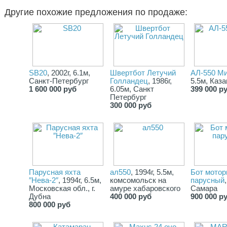
Другие похожие предложения по продаже:
SB20
, 2002г, 6.1м,
Швертбот Летучий
АЛ-550 М
Санкт-Петербург
Голландец
, 1986г,
5.5м, Каза
1 600 000 руб
6.05м, Санкт
399 000 р
Петербург
300 000 руб
Парусная яхта
ал550
, 1994г, 5.5м,
Бот мотор
″Нева-2″
, 1994г, 6.5м,
комсомольск на
парусный
Московская обл., г.
амуре хабаровского
Самара
Дубна
400 000 руб
900 000 р
800 000 руб