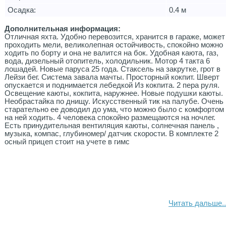
Осадка:
0.4 м
Дополнительная информация:
Отличная яхта. Удобно перевозится, хранится в гараже, может
проходить мели, великолепная остойчивость, спокойно можно
ходить по борту и она не валится на бок. Удобная каюта, газ,
вода, дизельный отопитель, холодильник. Мотор 4 такта 6
лошадей. Новые паруса 25 года. Стаксель на закрутке, грот в
Лейзи бег. Система завала мачты. Просторный кокпит. Шверт
опускается и поднимается лебедкой Из кокпита. 2 пера руля.
Освещение каюты, кокпита, наружнее. Новые подушки каюты.
Необрастайка по днищу. Искусственный тик на палубе. Очень
старательно ее доводил до ума, что можно было с комфортом
на ней ходить. 4 человека спокойно размещаются на ночлег.
Есть принудительная вентиляция каюты, солнечная панель ,
музыка, компас, глубиномер/ датчик скорости. В комплекте 2
осный прицеп стоит на учете в гимс
Читать дальше..