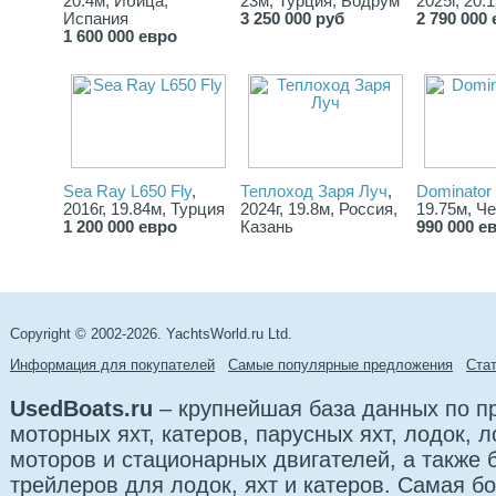
20.4м, Ибица,
23м, Турция, Бодрум
2025г, 20.
Испания
3 250 000 руб
2 790 000
1 600 000 евро
Sea Ray L650 Fly
,
Теплоход Заря Луч
,
Dominator
2016г, 19.84м, Турция
2024г, 19.8м, Россия,
19.75м, Ч
1 200 000 евро
Казань
990 000 е
Copyright © 2002-2026. YachtsWorld.ru Ltd.
Информация для покупателей
Самые популярные предложения
Cта
UsedBoats.ru
– крупнейшая база данных по 
моторных яхт, катеров, парусных яхт, лодок,
моторов и стационарных двигателей, а также б
трейлеров для лодок, яхт и катеров. Самая б