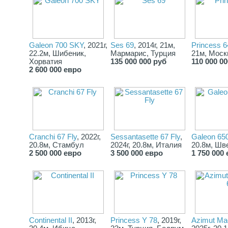
Galeon 700 SKY
, 2021г,
Ses 69
, 2014г, 21м,
Princess 6
22.2м, Шибеник,
Мармарис, Турция
21м, Моск
Хорватия
135 000 000 руб
110 000 0
2 600 000 евро
Cranchi 67 Fly
, 2022г,
Sessantasette 67 Fly
,
Galeon 65
20.8м, Стамбул
2024г, 20.8м, Италия
20.8м, Шв
2 500 000 евро
3 500 000 евро
1 750 000
Continental II
, 2013г,
Princess Y 78
, 2019г,
Azimut Mag