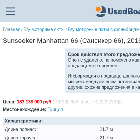
Главная
Б/у моторные яхты
Б\у моторные яхты с флайбрид
/
/
Sunseeker Manhattan 66 (Сансикер 66), 201
Срок действия этого предложе
Оно не удалено, не помечено как
продавцом не продлен.
Информация о продавце данного
мы рекомендуем всем потенциал
другие, схожие предложения в к
Цена:
183 135 000 руб
( ~1 930 989 евро , ~2 228 733 $ )
Местонахождение:
Турция
Характеристики:
Длина полная:
21.7 м
Длина корпуса:
21.7 м