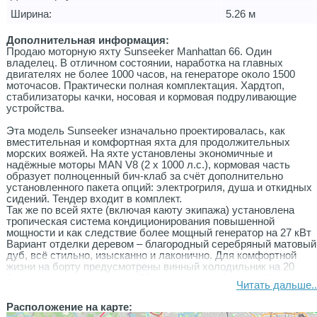
Ширина:
5.26 м
Дополнительная информация:
Продаю моторную яхту Sunseeker Manhattan 66. Один
владелец. В отличном состоянии, наработка на главных
двигателях не более 1000 часов, на генераторе около 1500
моточасов. Практически полная комплектация. Хардтоп,
стабилизаторы качки, носовая и кормовая подруливающие
устройства.
Эта модель Sunseeker изначально проектировалась, как
вместительная и комфортная яхта для продолжительных
морских вояжей. На яхте установлены экономичные и
надёжные моторы MAN V8 (2 х 1000 л.с.), кормовая часть
образует полноценный бич-клаб за счёт дополнительно
установленного пакета опций: электрогриля, душа и откидных
сидений. Тендер входит в комплект.
Так же по всей яхте (включая каюту экипажа) установлена
тропическая система кондиционирования повышенной
мощности и как следствие более мощный генератор на 27 кВт
Вариант отделки деревом – благородный серебряный матовый
дуб, всё стильно, изысканно и лаконично. Для комфортной
жизни на борту предусмотрены винный холодильник на 20
бутылок, опреснитель на 120 л/ч, а для удобства работы
Читать дальше..
экипажа установлен третий пост управления в корме и камеры
видеонаблюдения.
Расположение на карте: