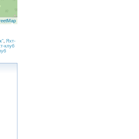
reetMap
к"
,
Яхт-
т-клуб
луб