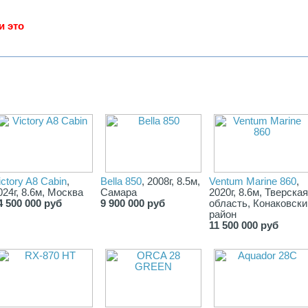
и это
ictory A8 Cabin
,
Bella 850
, 2008г, 8.5м,
Ventum Marine 860
,
024г, 8.6м, Москва
Самара
2020г, 8.6м, Тверская
4 500 000 руб
9 900 000 руб
область, Конаковски
район
11 500 000 руб