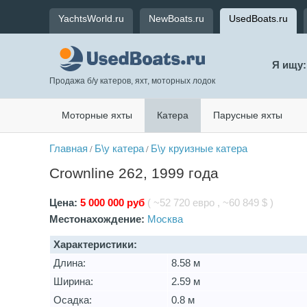
YachtsWorld.ru
NewBoats.ru
UsedBoats.ru
Я ищу:
Продажа б/у катеров, яхт, моторных лодок
Моторные яхты
Катера
Парусные яхты
Главная
Б\у катера
Б\у круизные катера
/
/
Crownline 262, 1999 года
Цена:
5 000 000 руб
( ~52 720 евро , ~60 849 $ )
Местонахождение:
Москва
Характеристики:
Длина:
8.58 м
Ширина:
2.59 м
Осадка:
0.8 м