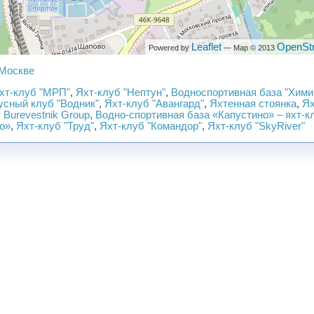
Leaflet
OpenSt
Powered by
— Map © 2013
 Москве
Яхт-клуб "МРП"
,
Яхт-клуб "Нептун"
,
Водноспортивная база "Хими
усный клуб "Водник"
,
Яхт-клуб "Авангард"
,
Яхтенная стоянка
,
Ях
 Burevestnik Group
,
Водно-спортивная база «Капустино» – яхт-к
о»
,
Яхт-клуб "Труд"
,
Яхт-клуб "Командор"
,
Яхт-клуб "SkyRiver"