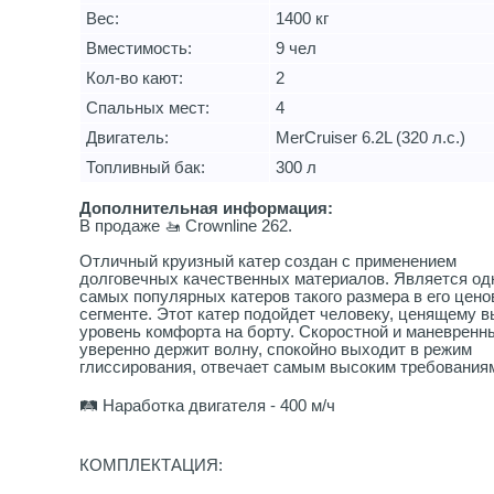
Вес:
1400 кг
Вместимость:
9 чел
Кол-во кают:
2
Спальных мест:
4
Двигатель:
MerCruiser 6.2L (320 л.с.)
Топливный бак:
300 л
Дополнительная информация:
В продаже 🚤 Crownline 262.
Отличный круизный катер создан с применением
долговечных качественных материалов. Является од
самых популярных катеров такого размера в его цен
сегменте. Этот катер подойдет человеку, ценящему 
уровень комфорта на борту. Скоростной и маневренн
уверенно держит волну, спокойно выходит в режим
глиссирования, отвечает самым высоким требования
🛤️ Наработка двигателя - 400 м/ч
КОМПЛЕКТАЦИЯ: