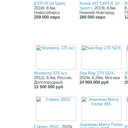
EXPLR 10 Sport
,
Катер XO EXPLR 10
R
2018г, 8.6м,
Sport+
, 2019г, 8.6м,
8
Новосибирск
Нижний Новгород
П
259 000 евро
268 000 евро
1
Monterey 375 scr
,
Sea Ray 270 SDX
,
X
2012г, 8.4м, Россия,
2024г, 8.28м, Москва
8
Долгопрудный
24 900 000 руб
2
12 500 000 руб
Jeanneau Merry Fisher
Cobrey 28SC
, 2020г,
R