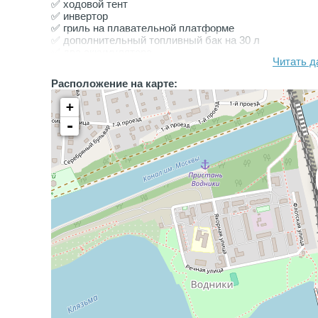
✅ ходовой тент
✅ инвертор
✅ гриль на плавательной платформе
✅ дополнительный топливный бак на 30 л
✅ два аккумулятора
Читать д
✅ отопитель Webasto
✅ аудиосистема
Расположение на карте:
✅ рация
✅ картплоттер Lowrance
+
✅ электрическая якорная лебедка
-
✅ помпа
✅ корзины для кранцев
✅ столик в кокпите
✅ микроволновка, холодильник, плита