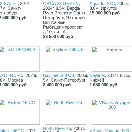
X-870 HT
, 2014г,
ORCA 28 GREEN
,
Aquador 28C
, 2006г,
.7м, Санкт-
2024г, 8.5м, Верфь
8.8м, Иркутск
етербург
River Brothers: Санкт-
15 000 000 руб
2 500 000 руб
Петербург, Яхт-клуб
Восточный,
Рыбацкий проспект,
д.10, лит. А
23 500 000 руб
O DFNDR 9
, 2024г,
Bayliner 288 CB
, 2005г,
Bayliner
, 2014г, 8.1м,
.8м, Москва
9м, Санкт-Петербург
Чиркей
9 000 000 руб
8 400 000 руб
1 650 000 руб
North River 26
, 2007г,
inker 246CC
, 2011г,
VBoats Voyager 800
,