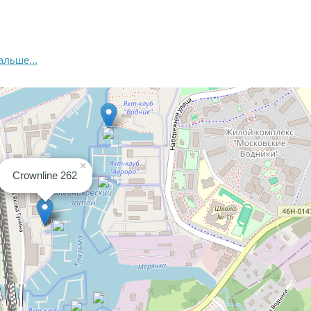
альше...
×
Crownline 262