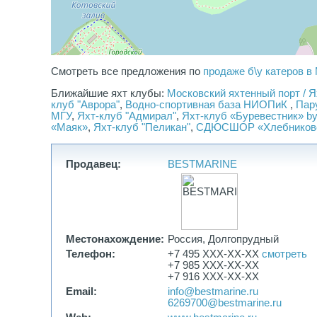
Смотреть все предложения по
продаже б\у катеров в
Ближайшие яхт клубы:
Московский яхтенный порт / 
клуб "Аврора"
,
Водно-спортивная база НИОПиК
,
Пар
МГУ
,
Яхт-клуб "Адмирал"
,
Яхт-клуб «Буревестник» by
«Маяк»
,
Яхт-клуб "Пеликан"
,
СДЮСШОР «Хлебников
Продавец:
BESTMARINE
Местонахождение:
Россия, Долгопрудный
Телефон:
+7 495 XXX-XX-XX
смотреть
+7 985 XXX-XX-XX
+7 916 XXX-XX-XX
Email:
info@bestmarine.ru
6269700@bestmarine.ru