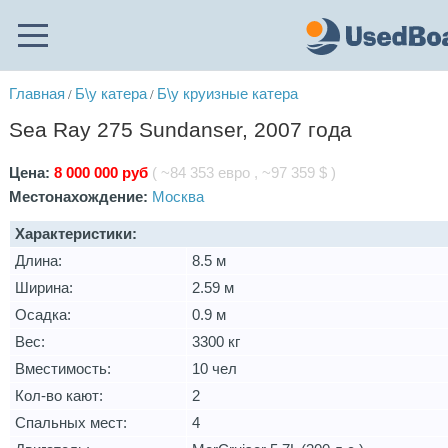
Главная
Б\у катера
Б\у круизные катера
/
/
Sea Ray 275 Sundanser, 2007 года
Цена:
8 000 000 руб
( ~84 353 евро , ~97 359 $ )
Местонахождение:
Москва
Характеристики:
Длина:
8.5 м
Ширина:
2.59 м
Осадка:
0.9 м
Вес:
3300 кг
Вместимость:
10 чел
Кол-во кают:
2
Спальных мест:
4