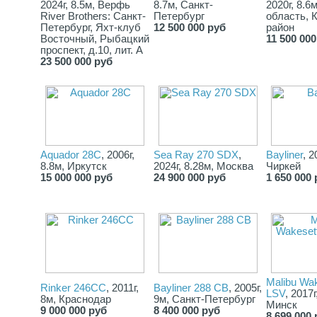
2024г, 8.5м, Верфь
8.7м, Санкт-
2020г, 8.6
River Brothers: Санкт-
Петербург
область, 
Петербург, Яхт-клуб
12 500 000 руб
район
Восточный, Рыбацкий
11 500 000
проспект, д.10, лит. А
23 500 000 руб
Aquador 28C
, 2006г,
Sea Ray 270 SDX
,
Bayliner
, 2
8.8м, Иркутск
2024г, 8.28м, Москва
Чиркей
15 000 000 руб
24 900 000 руб
1 650 000 
Malibu Wak
Rinker 246CC
, 2011г,
Bayliner 288 CB
, 2005г,
LSV
, 2017г
8м, Краснодар
9м, Санкт-Петербург
Минск
9 000 000 руб
8 400 000 руб
8 699 000 