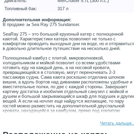
Двигатель:
MerCruiser 5.7L (300 л.с.)
Топливный бак:
317 л
Дополнительная информация:
В продаже 🚤 Sea Ray 275 Sundanser.
SeaRay 275 – это большой круизный катер с полноценной
каютой. Характеристики катера позволяют не только с
комфортом проводить выходные дни на воде, но и отправитьс
в довольно длительное путешествие на несколько дней.
Полноценный камбуз с плитой, микроволновкой,
холодильником и мойкой позволит со всеми удобствами
готовить еду на каждый день, а на носовой кровати,
превращающейся в столовую, могут переночевать 2-3
пассажира судна. Сама каюта роскошно отделана шпоном
вишни, а вдоль бортов над диванами расположены удобные и
вместительные полки, по две с каждой стороны. Завершает
картину достатка и изобилия отдельный санузел с мойкой и
душем и большой закрывающийся шкаф для подушек и други
вещей. А если на ночлег еще найдутся желающие, то пару
гостей можно разместить на дополнительной двуспальной
кровати, находящейся за камбузом, прямо под кокпитом
В кокпите по левому борту расположен удобный диван и мойк
Читать дальше..
со шкафчиком, а по правому - кресло капитана и большой Г-
образный диван со столом. В транце находится большой