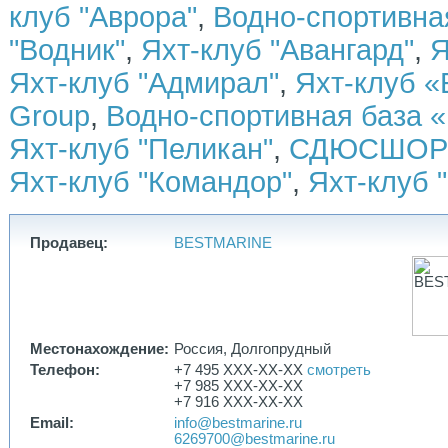
клуб "Аврора"
,
Водно-спортивн
✅ кухня: плита, холодильник, раковина, микроволновая печь
✅ спутниковое телевидение
"Водник"
,
Яхт-клуб "Авангард"
,
Я
✅ транцевые плиты
✅ фонарь в носовой части
Яхт-клуб "Адмирал"
,
Яхт-клуб «
✅ гальюн с душем
Group
,
Водно-спортивная база «
Яхт-клуб "Пеликан"
,
СДЮСШОР 
Яхт-клуб "Командор"
,
Яхт-клуб 
Продавец:
BESTMARINE
Местонахождение:
Россия, Долгопрудный
Телефон:
+7 495 XXX-XX-XX
смотреть
+7 985 XXX-XX-XX
+7 916 XXX-XX-XX
Email:
info@bestmarine.ru
6269700@bestmarine.ru