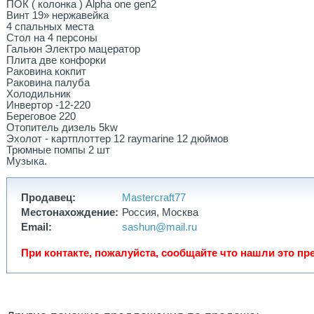
ПОК ( колонка ) Alpha one gen2
Винт 19» нержавейка
4 спальных места
Стол на 4 персоны
Гальюн Электро мацератор
Плита две конфорки
Раковина кокпит
Раковина палуба
Холодильник
Инвертор -12-220
Береговое 220
Отопитель дизель 5kw
Эхолот - картплоттер 12 raymarine 12 дюймов
Трюмные помпы 2 шт
Музыка.
Продавец:
Mastercraft77
Местонахождение:
Россия, Москва
Email:
sashun@mail.ru
При контакте, пожалуйста, сообщайте что нашли это пре