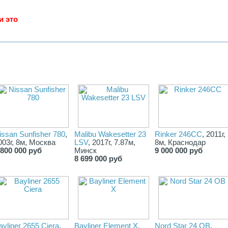
и это
issan Sunfisher 780
,
Malibu Wakesetter 23
Rinker 246CC
, 2011г,
003г, 8м, Москва
LSV
, 2017г, 7.87м,
8м, Краснодар
 800 000 руб
Минск
9 000 000 руб
8 699 000 руб
ayliner 2655 Ciera
,
Bayliner Element X
,
Nord Star 24 OB
,