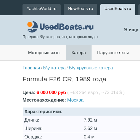
YachtsWorld.ru
NewBoats.ru
UsedBoats.ru
Я ищу:
Продажа б/у катеров, яхт, моторных лодок
Моторные яхты
Катера
Парусные яхты
Главная
Б\у катера
Б\у круизные катера
/
/
Formula F26 CR, 1989 года
Цена:
6 000 000 руб
( ~63 264 евро , ~73 019 $ )
Местонахождение:
Москва
Характеристики:
Длина:
7.92 м
Ширина:
2.62 м
Осадка:
0.4 м