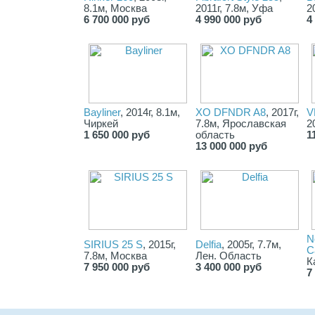
8.1м, Москва
2011г, 7.8м, Уфа
2
6 700 000 руб
4 990 000 руб
4
Bayliner
, 2014г, 8.1м,
XO DFNDR A8
, 2017г,
V
Чиркей
7.8м, Ярославская
2
1 650 000 руб
область
1
13 000 000 руб
N
SIRIUS 25 S
, 2015г,
Delfia
, 2005г, 7.7м,
C
7.8м, Москва
Лен. Область
К
7 950 000 руб
3 400 000 руб
7