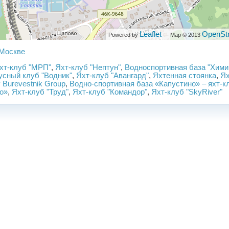
Leaflet
OpenSt
Powered by
— Map © 2013
 Москве
Яхт-клуб "МРП"
,
Яхт-клуб "Нептун"
,
Водноспортивная база "Хими
усный клуб "Водник"
,
Яхт-клуб "Авангард"
,
Яхтенная стоянка
,
Ях
 Burevestnik Group
,
Водно-спортивная база «Капустино» – яхт-к
о»
,
Яхт-клуб "Труд"
,
Яхт-клуб "Командор"
,
Яхт-клуб "SkyRiver"