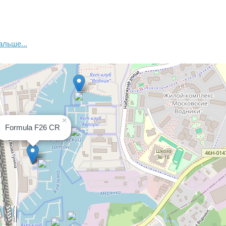
альше...
×
Formula F26 CR
дильник