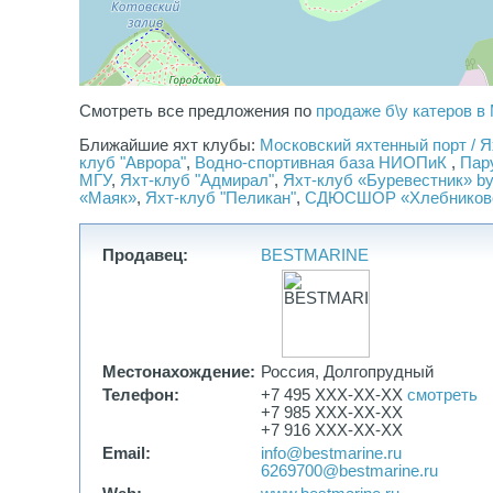
Смотреть все предложения по
продаже б\у катеров в
Ближайшие яхт клубы:
Московский яхтенный порт / 
клуб "Аврора"
,
Водно-спортивная база НИОПиК
,
Пар
МГУ
,
Яхт-клуб "Адмирал"
,
Яхт-клуб «Буревестник» by
«Маяк»
,
Яхт-клуб "Пеликан"
,
СДЮСШОР «Хлебников
Продавец:
BESTMARINE
Местонахождение:
Россия, Долгопрудный
Телефон:
+7 495 XXX-XX-XX
смотреть
+7 985 XXX-XX-XX
+7 916 XXX-XX-XX
Email:
info@bestmarine.ru
6269700@bestmarine.ru