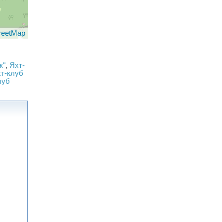
reetMap
к"
,
Яхт-
т-клуб
луб