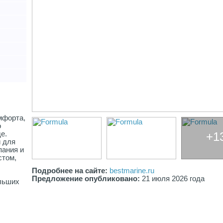
мфорта,
о
е.
+1
и для
пания и
стом,
Подробнее на сайте:
bestmarine.ru
Предложение опубликовано:
21 июля 2026 года
льших