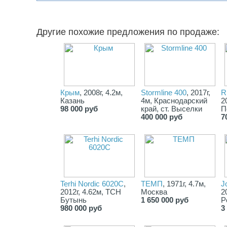
Другие похожие предложения по продаже:
Крым
, 2008г, 4.2м,
Stormline 400
, 2017г,
R
Казань
4м, Краснодарский
2
98 000 руб
край, ст. Выселки
П
400 000 руб
7
Terhi Nordic 6020C
,
ТЕМП
, 1971г, 4.7м,
J
2012г, 4.62м, ТСН
Москва
2
Бутынь
1 650 000 руб
P
980 000 руб
3