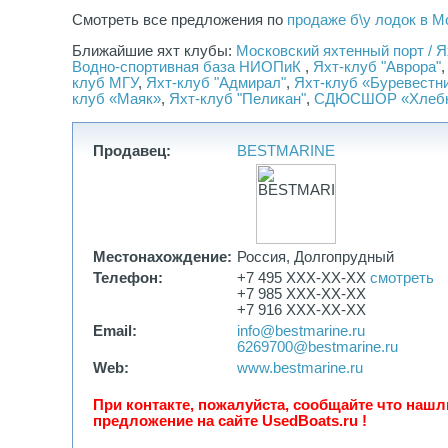
Смотреть все предложения по
продаже б\у лодок в М
Ближайшие яхт клубы:
Московский яхтенный порт / 
Водно-спортивная база НИОПиК
,
Яхт-клуб "Аврора"
клуб МГУ
,
Яхт-клуб "Адмирал"
,
Яхт-клуб «Буревестни
клуб «Маяк»
,
Яхт-клуб "Пеликан"
,
СДЮСШОР «Хлебн
Продавец:
BESTMARINE
Местонахождение:
Россия, Долгопрудный
Телефон:
+7 495 XXX-XX-XX
смотреть
+7 985 XXX-XX-XX
+7 916 XXX-XX-XX
Email:
info@bestmarine.ru
6269700@bestmarine.ru
Web:
www.bestmarine.ru
При контакте, пожалуйста, сообщайте что нашл
предложение на сайте UsedBoats.ru !