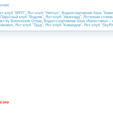
оскве
Яхт-клуб "МРП"
,
Яхт-клуб "Нептун"
,
Водноспортивная база "Хими
,
Парусный клуб "Водник"
,
Яхт-клуб "Авангард"
,
Яхтенная стоянк
к» by Burevestnik Group
,
Водно-спортивная база «Капустино» – 
иково»
,
Яхт-клуб "Труд"
,
Яхт-клуб "Командор"
,
Яхт-клуб "SkyRi
и это