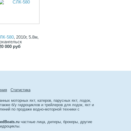
ЛК-580
, 2010г, 5.8м,
рхангельск
20 000 руб
ения
Cтатиcтика
ных моторных яхт, катеров, парусных яхт, лодок,
акже б/у гидроциклов и трейлеров для лодок, яхт и
лений по продаже водно-моторной техники с
edBoats.ru
частные лица, дилеры, брокеры, другие
гидроциклы.