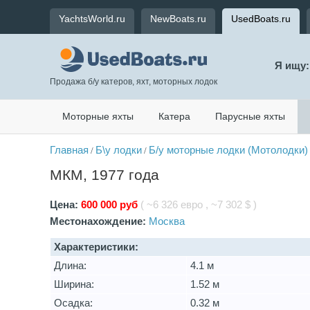
YachtsWorld.ru
NewBoats.ru
UsedBoats.ru
Я ищу:
Продажа б/у катеров, яхт, моторных лодок
Моторные яхты
Катера
Парусные яхты
Главная
Б\у лодки
Б/у моторные лодки (Мотолодки)
/
/
МКМ, 1977 года
Цена:
600 000 руб
( ~6 326 евро , ~7 302 $ )
Местонахождение:
Москва
Характеристики:
Длина:
4.1 м
Ширина:
1.52 м
Осадка:
0.32 м