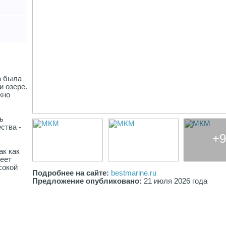
а была
и озере.
жно
ь
ства -
+9
ак как
еет
сокой
Подробнее на сайте:
bestmarine.ru
Предложение опубликовано:
21 июля 2026 года