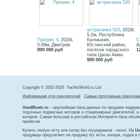
астраханка 520
, 2018г,
5.2м, Республика
Прогрес 4
, 2020г,
Калмыкия,
С
5.08м, Дмитров
Юстинский район,
А
800 000 руб
посёлок городского
1
типа Цаган Аман
900 000 руб
Copyright © 2002-2026. YachtsWorld.ru Ltd.
Информация для покупателей
Самые популярные предлож
UsedBoats.ru
– крупнейшая база данных по продаже подержан
лодочных подвесных моторов и стационарных двигателей, а т
катеров. Самая большая в российском Интернете база объяв
пробегом.
Купить любую яхту или катер без посредников - легко. На
Us
продавцы предлагают на продажу б/у яхты, катера, лодки и 