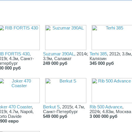
IB FORTIS 430
,
Suzumar 390AL
, 2014г,
Terhi 385
, 2012г, 3.8м,
019г, 4.3м, Санкт-
3.9м, Салават
Калязин
етербург
249 000 руб
345 000 руб
00 000 руб
oker 470 Coaster
,
Berkut S
, 2015г, 4.7м,
Rib 500 Advance
,
019г, 4.7м, Napoli,
Санкт-Петербург
2024г, 4.83м, Москва
orto Davide
549 000 руб
3 000 000 руб
 900 евро