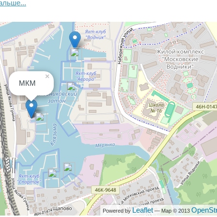
альше...
×
МКМ
ижным
Leaflet
OpenSt
Powered by
— Map © 2013