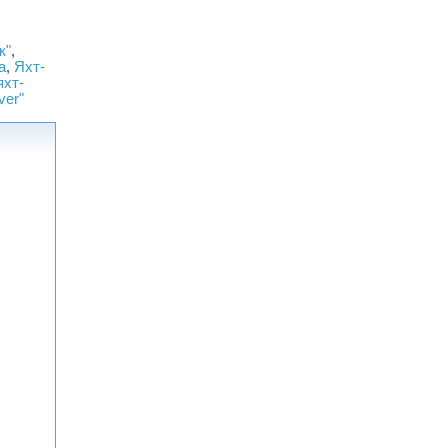
к"
,
а
,
Яхт-
яхт-
ver"