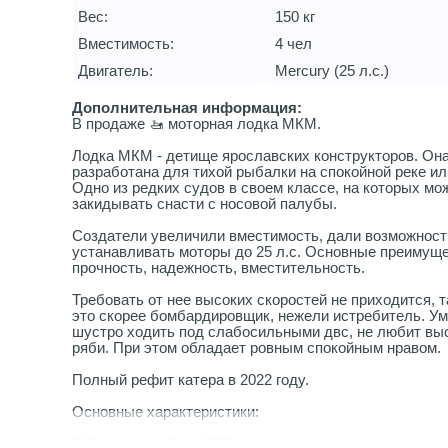
Вес:
150 кг
Вместимость:
4 чел
Двигатель:
Mercury (25 л.с.)
Дополнительная информация:
В продаже 🚤 моторная лодка МКМ.
Лодка МКМ - детище ярославских конструкторов. Он
разработана для тихой рыбалки на спокойной реке ил
Одно из редких судов в своем классе, на которых мо
закидывать снасти с носовой палубы.
Создатели увеличили вместимость, дали возможност
устанавливать моторы до 25 л.с. Основные преимуще
прочность, надежность, вместительность.
Требовать от нее высоких скоростей не приходится, т
это скорее бомбардировщик, нежели истребитель. Ум
шустро ходить под слабосильными двс, не любит вы
ряби. При этом обладает ровным спокойным нравом.
Полный рефит катера в 2022 году.
Основные характеристики:
⏰ Год постройки - 1977