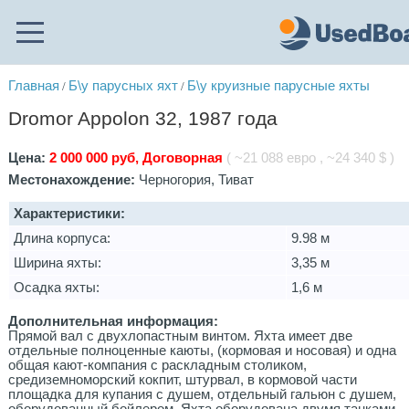
Главная
Б\у парусных яхт
Б\у круизные парусные яхты
/
/
Dromor Appolon 32, 1987 года
Цена:
2 000 000 руб, Договорная
( ~21 088 евро , ~24 340 $ )
Местонахождение:
Черногория, Тиват
Характеристики:
Длина корпуса:
9.98 м
Ширина яхты:
3,35 м
Осадка яхты:
1,6 м
Дополнительная информация:
Прямой вал с двухлопастным винтом. Яхта имеет две
отдельные полноценные каюты, (кормовая и носовая) и одна
общая кают-компания с раскладным столиком,
средиземноморский кокпит, штурвал, в кормовой части
площадка для купания с душем, отдельный гальюн с душем,