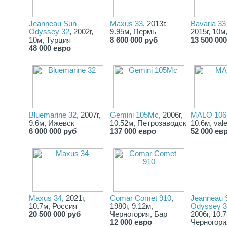
Jeanneau Sun
Maxus 33
, 2013г,
Bavaria 33
Odyssey 32
, 2002г,
9.95м, Пермь
2015г, 10м
10м, Турция
8 600 000 руб
13 500 00
48 000 евро
Bluemarine 32
, 2007г,
Gemini 105Mc
, 2006г,
MALO 106
9.6м, Ижевск
10.52м, Петрозаводск
10.6м, val
6 000 000 руб
137 000 евро
52 000 ев
Maxus 34
, 2021г,
Comar Comet 910
,
Jeanneau 
10.7м, Россия
1980г, 9.12м,
Odyssey 3
20 500 000 руб
Черногория, Бар
2006г, 10.
12 000 евро
Черногори