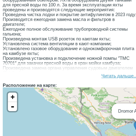
оборудованный бойлером. Яхта оборудована двумя танками
для пресной воды по 100 л. За время эксплуатации яхты
проведены и производятся следующие мероприятия:
Проведена чистка лодки и покрытие антифулингом в 2023 году
Производится ежегодная замена масла и фильтров в
двигателе;
Ежегодное полное обслуживание трубопроводной системы
гальюна;
Произведена монтаж USB розеток по каютам яхты;
Установлена система вентиляции в кают-компании;
Установлено газовое оборудование и однокомфорочная плита
на камбузе яхты;
Произведена установка и подключение ножной помпы ″TMC
70701″ для закачки пресной воды в кран мойки камбуза;
Произведена замена органа управления судовым двигателем
″Teleflex″ в кокпите яхты;
Читать дальше..
Произведена полная чистка и антибактериальная обработка
двух танков для хранения пресной воды;
Расположение на карте:
Произведена замена ремня генератора на двигателе;
Так же на яхте имеется солнечная панель, контроллер и
+
сервисный аккумулятор;место стоянки Тиват, Черногория
-
Dromor 