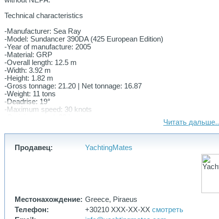
without NEPA.
Technical characteristics
-Manufacturer: Sea Ray
-Model: Sundancer 390DA (425 European Edition)
-Year of manufacture: 2005
-Material: GRP
-Overall length: 12.5 m
-Width: 3.92 m
-Height: 1.82 m
-Gross tonnage: 21.20 | Net tonnage: 16.87
-Weight: 11 tons
-Deadrise: 19°
-Maximum speed: 30 knots
-Cruising speed: 22 knots
Читать дальше..
-Consumption: 100 lt/hr (5 lt/nm)
- 1 Master cabin+ 1 double cabin + sofa bed
Продавец:
YachtingMates
Engines
-2 x Cummins QSB 5.9 375HP (750HP total)
-Engine year: 2007
-Operating hours: 850
-V-Drive ZF 1.64:1
-Four-bladed propellers 21”x23” RH/LH
Местонахождение:
Greece, Piraeus
-New bushings and shaft seals
Телефон:
+30210 XXX-XX-XX
смотреть
-Full engine service