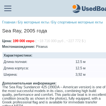
Главная
Б/у моторные яхты
Б\у спортивные моторные яхты
/
/
Sea Ray, 2005 года
Цена:
199 000 евро
( ~18 716 000 руб , ~227 772 $ )
Местонахождение:
Piraeus
Характеристики:
Длина полная:
12.5 м
Длина корпуса:
12.5 м
Ширина:
3,92 м
Дополнительная информация:
The Sea Ray Sundancer 425 (390DA – American version) is one of
the most successful models in its class, combining high build
quality, performance and comfort. This particular boat is in excellent
condition (exactly as shown in the photos), fully equipped, with a
Greek professional flag and is available for immediate transfer