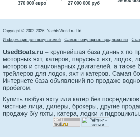
The boat is available for inspection by appointment.
29 500 00
370 000 евро
27 000 000 руб
Copyright © 2002-2026. YachtsWorld.ru Ltd.
Информация для покупателей
Самые популярные предложения
Cта
UsedBoats.ru
– крупнейшая база данных по 
моторных яхт, катеров, парусных яхт, лодок,
моторов и стационарных двигателей, а также б
трейлеров для лодок, яхт и катеров. Самая б
Интернете база объявлений по продаже водно
пробегом.
Купить любую яхту или катер без посредников
частные лица, дилеры, брокеры, другие прод
продажу б/у яхты, катера, лодки и гидроциклы