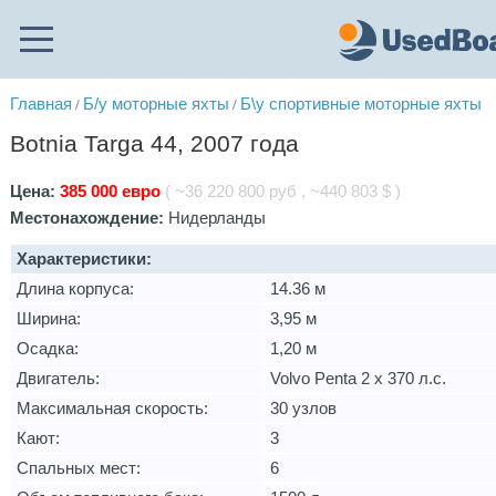
Главная
Б/у моторные яхты
Б\у спортивные моторные яхты
/
/
Botnia Targa 44, 2007 года
Цена:
385 000 евро
( ~36 220 800 руб , ~440 803 $ )
Местонахождение:
Нидерланды
Характеристики:
Длина корпуса:
14.36 м
Ширина:
3,95 м
Осадка:
1,20 м
Двигатель:
Volvo Penta 2 х 370 л.с.
Максимальная скорость:
30 узлов
Кают:
3
Спальных мест:
6