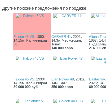
Другие похожие предложения по продаже:
Falcon 45 VS
, 1990г,
CARVER 41
, 2005г,
Altena Tra
14.15м, Калининград
14.3м, Черногория,
1997г, 14.
30
Тиват
Нидерлан
140 000 евро
214 000 е
Falcon 45 VS
, 1990г,
Elan Power 48
, 2011г,
Eastar Yac
14.15м, Калининград
14м, BAR
2025г, 14.
30 000 000 руб
350 000 евро
69 000 00