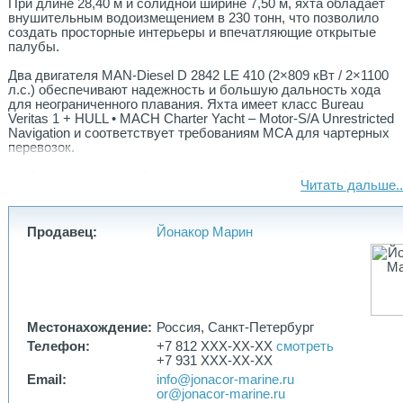
При длине 28,40 м и солидной ширине 7,50 м, яхта обладает
внушительным водоизмещением в 230 тонн, что позволило
создать просторные интерьеры и впечатляющие открытые
палубы.
Два двигателя MAN-Diesel D 2842 LE 410 (2×809 кВт / 2×1100
л.с.) обеспечивают надежность и большую дальность хода
для неограниченного плавания. Яхта имеет класс Bureau
Veritas 1 + HULL • MACH Charter Yacht – Motor-S/A Unrestricted
Navigation и соответствует требованиям MCA для чартерных
перевозок.
На борту могут с комфортом разместиться до 8 гостей в 4
Читать дальше..
роскошных каютах, каждая из которых продумана для
уединения и отдыха. Дополнительные 2 каюты для экипажа на
4 человека гарантируют профессиональное обслуживание. 5
Продавец:
Йонакор Марин
элегантных санузлов завершают картину, где каждая деталь
говорит о высоком качестве и продуманности.
Большой запас топлива (36 000 литров) и емкость для пресной
воды (4 700 литров) делают эту яхту идеальным выбором для
длительных путешествий. Исследуйте удаленные побережья
или курсируйте между гаванями Средиземноморья.
Местонахождение:
Россия, Санкт-Петербург
Телефон:
+7 812 XXX-XX-XX
смотреть
Этот Bandido 90 сочетает в себе выносливость
+7 931 XXX-XX-XX
экспедиционного судна и утонченный комфорт. От его
солидного силуэта до гостеприимных интерьеров — это яхта
Email:
info@jonacor-marine.ru
для владельцев, ценящих дальность хода, надежность и
or@jonacor-marine.ru