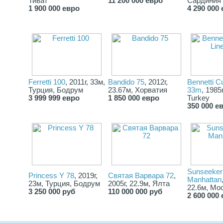
Тиват
11 200 000 евро
Сардиния
1 900 000 евро
4 290 000
Ferretti 100
, 2011г, 33м,
Bandido 75
, 2012г,
Bennetti C
Турция, Бодрум
23.67м, Хорватия
33m
, 1985
3 999 999 евро
1 850 000 евро
Turkey
350 000 е
Sunseeker
Princess Y 78
, 2019г,
Святая Варвара 72
,
Manhattan
23м, Турция, Бодрум
2005г, 22.9м, Ялта
22.6м, Мо
3 250 000 руб
110 000 000 руб
2 600 000