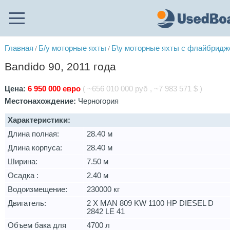
Главная
Б/у моторные яхты
Б\у моторные яхты с флайбрид
/
/
Bandido 90, 2011 года
Цена:
6 950 000 евро
( ~656 010 000 руб , ~7 983 571 $ )
Местонахождение:
Черногория
Характеристики:
Длина полная:
28.40 м
Длина корпуса:
28.40 м
Ширина:
7.50 м
Осадка :
2.40 м
Водоизмещение:
230000 кг
Двигатель:
2 X MAN 809 KW 1100 HP DIESEL D
2842 LE 41
Объем бака для
4700 л