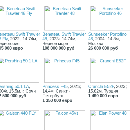
eneteau Swift Trawler
Beneteau Swift Trawler
Sunsееkеr Роrtofinо
8 Fly
, 2022г, 14.74м,
48
, 2023г, 14.74м,
46
, 2004г, 14.8м,
ерногория
Черное море
Москва
95 000 евро
108 000 000 руб
26 000 000 руб
ershing 50.1 LA
,
Princess F45
, 2021г,
Cranchi E52F
, 2023г,
004г, 15.5м, г. Сочи
14.4м, Санкт -
15.82м, Турция
2 500 000 руб
Петербург
1 490 000 евро
1 350 000 евро