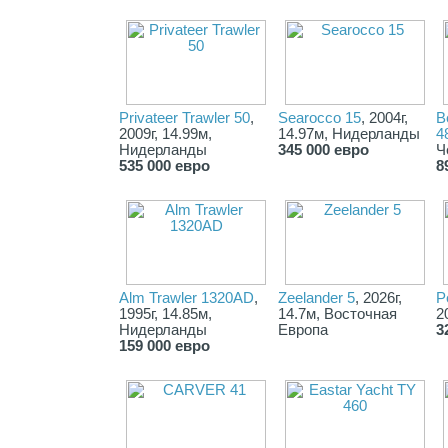
Privateer Trawler 50
,
Searocco 15
, 2004г,
B
2009г, 14.99м,
14.97м, Нидерланды
4
Нидерланды
345 000 евро
Ч
535 000 евро
8
Alm Trawler 1320AD
,
Zeelander 5
, 2026г,
P
1995г, 14.85м,
14.7м, Восточная
2
Нидерланды
Европа
3
159 000 евро