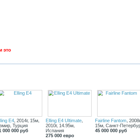
и это
lling E4
, 2014г, 15м,
Elling E4 Ultimate
,
Fairline Fantom
, 2008г
змир, Турция
2010г, 14.95м,
15м, Санкт-Петербу
1 000 000 руб
Испания
45 000 000 руб
275 000 евро