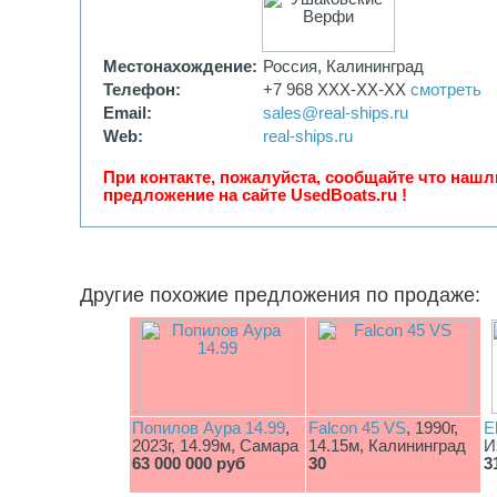
Местонахождение:
Россия, Калининград
Телефон:
+7 968 XXX-XX-XX
смотреть
Email:
sales@real-ships.ru
Web:
real-ships.ru
При контакте, пожалуйста, сообщайте что нашл
предложение на сайте UsedBoats.ru !
Другие похожие предложения по продаже:
Попилов Аура 14.99
,
Falcon 45 VS
, 1990г,
E
2023г, 14.99м, Самара
14.15м, Калининград
И
63 000 000 руб
30
3