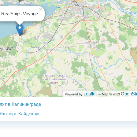
×
RealShips Voyage
Leaflet
OpenSt
Powered by
— Map © 2013
яхт в Калининграде
Яхтпорт Хайдекруг