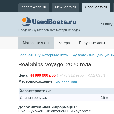
YachtsWorld.ru
NewBoats.ru
UsedBoats.ru
Я ищу:
Продажа б/у катеров, яхт, моторных лодок
Моторные яхты
Катера
Парусные яхты
Главная
Б/у моторные яхты
Б\у водоизмещающие ях
/
/
RealShips Voyage, 2020 года
Цена:
44 990 000 руб
( ~478 312 евро , ~552 635 $ )
Местонахождение:
Калининград
Характеристики:
Длина корпуса:
15 м
Дополнительная информация:
Очень ухоженный автономный хаусбот с