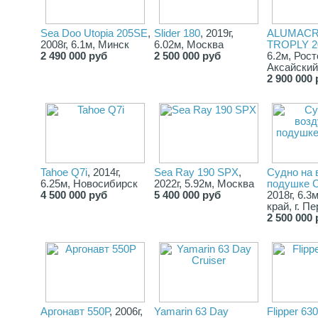
Sea Doo Utopia 205SE
,
Slider 180
, 2019г,
ALUMACR
2008г, 6.1м, Минск
6.02м, Москва
TROPLY 2
2 490 000 руб
2 500 000 руб
6.2м, Рост
Аксайский
2 900 000 
Tahoe Q7i
, 2014г,
Sea Ray 190 SPX
,
Судно на 
6.25м, Новосибирск
2022г, 5.92м, Москва
подушке С
4 500 000 руб
5 400 000 руб
2018г, 6.3
край, г. П
2 500 000 
Аргонавт 550Р
, 2006г,
Yamarin 63 Day
Flipper 63