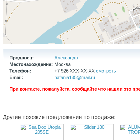
- 8 подстаканников для удочек (4 в корпусе на бортах, 4 на
радарной арке)
- 2 рыма алюм. на транце
- Трап для купания
- Дополнительная камуфляжная покраска
Дополнительные модификации:
- Двигатель ВRР заменен заменен на Меrсury 115 Рrо
- Добавлен новый лобовой обтикатель с дворником
- Прицеп для перевозки
Бескомпромиссное решение для отдыха, рыбалки и охоты.
Продавец:
Александр
Главное преимущество, что при наличии пирса недалеко от
Местонахождение:
Москва
дома, то до реки можно доехать своим ходом.
Телефон:
+7 926 XXX-XX-XX
смотреть
Полностью в исправном состоянии. ТО проводится регулярно.
Email:
nafania135@mail.ru
При контакте, пожалуйста, сообщайте что нашли это пре
Другие похожие предложения по продаже: