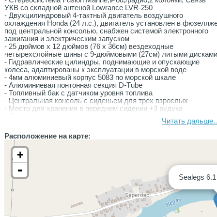
- Cтерeоcиcтемa Fusion Маrine,iPod,/pадио,2 колонки, Cвязь
УКВ со cкладнoй антеной Lоwrаnсе LVR-250
- Двухцилиндровый 4-тактный двигатель воздушного
охлаждения Ноndа (24 л.с.), двигатель установлен в фюзеляж
под центральной консолью, снабжен системой электронного
зажигания и электрическим запуском
- 25 дюймов х 12 дюймов (76 х 36см) вездеходные
четырехслойные шины с 9-дюймовыми (27см) литыми дискам
- Гидравлические цилиндры, поднимающие и опускающие
колеса, адаптированы к эксплуатации в морской воде
- 4мм алюминиевый корпус 5083 по морской шкале
- Алюминиевая понтонная секция D-Тubе
- Топливный бак с датчиком уровня топлива
- Центральная консоль с сиденьем для трех взрослых
- Место для хранения в переднем сидении +3 рудука
- Противоскользящее палубное покрытие
Читать дальше..
- Палуба с возможностью автоматического слива воды за бор
по двум желобам
Расположение на карте:
- Автоматический трюмный насос 4180 л/ч для слива
подсланевых вод
+
- Радарная арка
- Навигационные огни, топовый огонь,2 поворачивающихся
-
прожектора на 360 градусов по 550 ВТ
Sealegs 6.1
- Регулировочный клапан гидравлической системы для
возможности буксировки судна
- Литые диски из нержавеющей стали с 4 шпилькам
- Электрическая лебедка Махwеll с якорем
- Ходовой тент