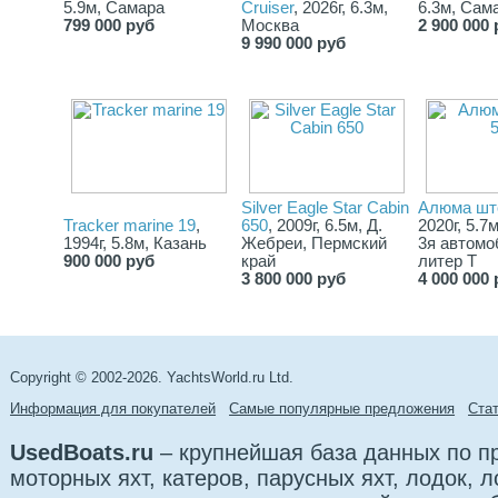
5.9м, Самара
Cruiser
, 2026г, 6.3м,
6.3м, Сам
799 000 руб
Москва
2 900 000 
9 990 000 руб
Silver Eаgle Stаr Саbin
Алюма шт
Tracker marine 19
,
650
, 2009г, 6.5м, Д.
2020г, 5.7м
1994г, 5.8м, Казань
Жебреи, Пермский
3я автомо
900 000 руб
край
литер Т
3 800 000 руб
4 000 000 
Copyright © 2002-2026. YachtsWorld.ru Ltd.
Информация для покупателей
Самые популярные предложения
Cта
UsedBoats.ru
– крупнейшая база данных по 
моторных яхт, катеров, парусных яхт, лодок,