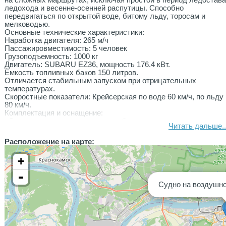
на сложных маршрутах, исключая простои в период ледостава
ледохода и весенне-осенней распутицы. Способно
передвигаться по открытой воде, битому льду, торосам и
мелководью.
Основные технические характеристики:
Наработка двигателя: 265 м/ч
Пассажировместимость: 5 человек
Грузоподъемность: 1000 кг
Двигатель: SUBARU EZ36, мощность 176.4 кВт.
Ёмкость топливных баков 150 литров.
Отличается стабильным запуском при отрицательных
температурах.
Скоростные показатели: Крейсерская по воде 60 км/ч, по льду
80 км/ч.
Комплектация и оснащение:
- Закрытая стеклопластиковая кабина с круговым остекление
Читать дальше..
(отличный обзор).
- Блоки плавучести (судно непотопляемо при полной остановк
Расположение на карте:
на открытой воде).
- Дополнительное оборудование: ходовые огни, фароискатель,
+
вебасто для прогрева салона зимой.
Состояние и юридическая часть:
-
Техника эксплуатировалась бережно, своевременно проходил
Судно на воздушн
все ТО. Двигатель, нагнетательная установка и рулевое
управление работают без нареканий.
Вложений не требует - судно полностью готово к сезону и
выходу на маршрут.
Полный пакет документов. Зарегистрировано в ГИМС.