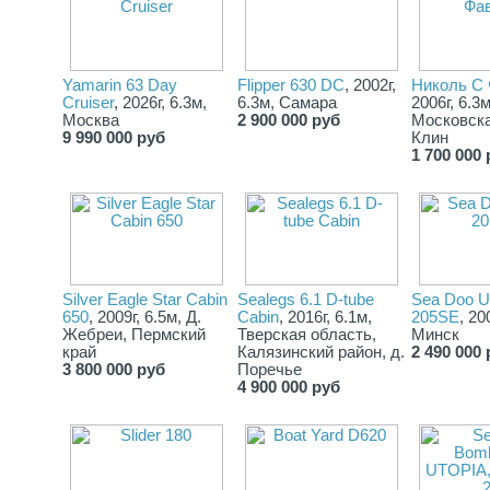
Yamarin 63 Day
Flipper 630 DC
, 2002г,
Николь С 
Cruiser
, 2026г, 6.3м,
6.3м, Самара
2006г, 6.3м
Москва
2 900 000 руб
Московска
9 990 000 руб
Клин
1 700 000 
Silver Eаgle Stаr Саbin
Sealegs 6.1 D-tube
Sea Doo U
650
, 2009г, 6.5м, Д.
Cabin
, 2016г, 6.1м,
205SE
, 20
Жебреи, Пермский
Тверская область,
Минск
край
Калязинский район, д.
2 490 000 
3 800 000 руб
Поречье
4 900 000 руб