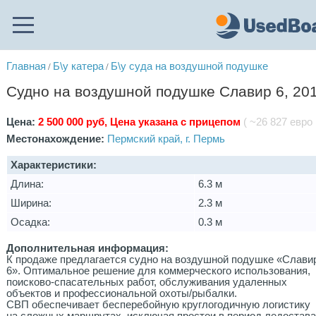
Главная
Б\у катера
Б\у суда на воздушной подушке
/
/
Судно на воздушной подушке Славир 6, 201
Цена:
2 500 000 руб, Цена указана с прицепом
( ~26 827 евро 
Местонахождение:
Пермский край, г. Пермь
Характеристики:
Длина:
6.3 м
Ширина:
2.3 м
Осадка:
0.3 м
Дополнительная информация:
К продаже предлагается судно на воздушной подушке «Слави
6». Оптимальное решение для коммерческого использования,
поисково-спасательных работ, обслуживания удаленных
объектов и профессиональной охоты/рыбалки.
СВП обеспечивает бесперебойную круглогодичную логистику