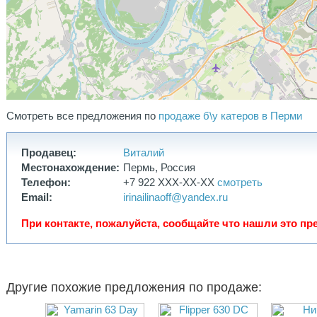
В указанную стоимость уже включен специализированный
прицеп для транспортировки СВП. Возможен торг при
предметном разговоре и осмотре.
Осмотр возможен в Орджоникидзевском районе г. Пермь по
предварительной договоренности.
Свяжитесь со мной по телефону или в сообщениях для
обсуждения деталей и согласования времени осмотра.
Есть возможность предоставить видео поведения судна на
воде по запросу.
Смотреть все предложения по
продаже б\у катеров в Перми
Продавец:
Виталий
Местонахождение:
Пермь, Россия
Телефон:
+7 922 XXX-XX-XX
смотреть
Email:
irinailinaoff@yandex.ru
При контакте, пожалуйста, сообщайте что нашли это пре
Другие похожие предложения по продаже: