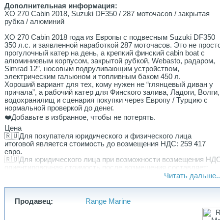
Дополнительная информация:
XO 270 Cabin 2018, Suzuki DF350 / 287 моточасов / закрытая
рубка / алюминий
XO 270 Cabin 2018 года из Европы с подвесным Suzuki DF350
350 л.с. и заявленной наработкой 287 моточасов. Это не прост
прогулочный катер на день, а крепкий финский cabin boat с
алюминиевым корпусом, закрытой рубкой, Webasto, радаром,
Simrad 12”, носовым подруливающим устройством,
электрическим гальюном и топливным баком 450 л.
Хороший вариант для тех, кому нужен не “глянцевый диван у
причала”, а рабочий катер для Финского залива, Ладоги, Волги,
водохранилищ и сценария покупки через Европу / Турцию с
нормальной проверкой до денег.
❤️Добавьте в избранное, чтобы не потерять.
Цена
🇷🇺Для покупателя юридического и физического лица
итоговой является стоимость до возмещения НДС: 259 417
евро.
🇷🇺Для юридического лица при возможности возмещения НД
ориентировочная стоимость после возмещения составляет:
217 723 евро.
Читать дальше..
Финальная стоимость фиксируется после подтверждения
экспортной цены, VAT-статуса, комплектации, документов,
маршрута доставки, таможенной базы и фактического
Продавец:
Range Marine
состояния катера.
🇹🇷Стоимость для нерезидента при покупке и оформлении в