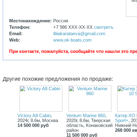
Турции рассчитывается отдельно после проверки документов,
VAT-статуса, текущей локации катера, маршрута доставки и
выбранной схемы оформления. Transit Log, Blue Card / Mavi
Kart, страхование, марина, спуск, сопровождение, оформление
Местонахождение:
Россия
под иностранным / офшорным флагом и полная растаможка
под турецкий флаг считаются отдельно после проверки
Телефон:
+7 986 XXX-XX-XX
смотреть
документов.
Email:
liliiakarataeva@gmail.com
Основное
Web:
www.ok-boats.com
🚤 XO 270 Cabin 2018 находится в Европе, состояние б/у.
Главное по борту: алюминиевый корпус, длина 8,60 м, ширина
2,59 м, вес 2 250 кг, топливный бак 450 л, двигатель Suzuki
При контакте, пожалуйста, сообщайте что нашли это пре
DF350, мощность 350 л.с., двигатель 2018 года, заявленная
наработка 287 моточасов, навигация Simrad 12” с эхолотом и
картами, радар, Webasto 4 кВт, носовое подруливающее
устройство 2 кВт, электрический гальюн с септиком. Моточасы
документы, сервис, комплектация и VAT-статус
Другие похожие предложения по продаже:
подтверждаются до сделки.
Victory A8 Cabin
,
Ventum Marine 860
,
Катер XO
2024г, 8.6м, Москва
2020г, 8.6м, Тверская
Sport+
, 20
14 500 000 руб
область, Конаковский
Нижний Н
район
268 000 е
11 500 000 руб