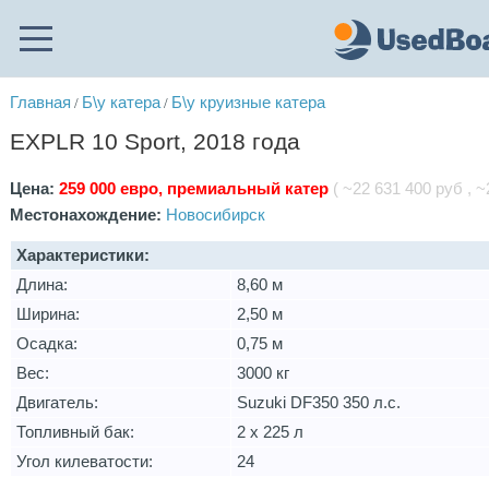
Главная
Б\у катера
Б\у круизные катера
/
/
EXPLR 10 Sport, 2018 года
Цена:
259 000 евро, премиальный катер
( ~22 631 400 руб , ~
Местонахождение:
Новосибирск
Характеристики:
Длина:
8,60 м
Ширина:
2,50 м
Осадка:
0,75 м
Вес:
3000 кг
Двигатель:
Suzuki DF350 350 л.с.
Топливный бак:
2 x 225 л
Угол килеватости:
24