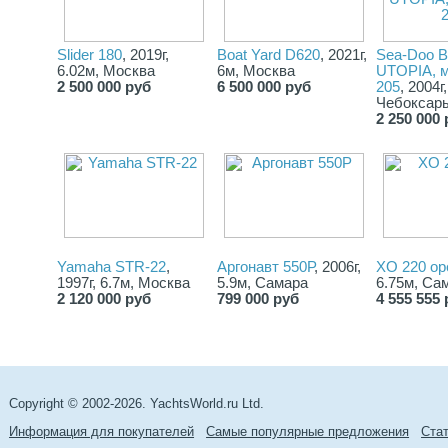
Отличный вариант для отдыха, путешествий и водных
развлечений
Slider 180
, 2019г,
Boat Yard D620
, 2021г,
Sea-Doo B
6.02м, Москва
6м, Москва
UTOPIA, м
2 500 000 руб
6 500 000 руб
205
, 2004г
Чебоксары
2 250 000 
Yamaha STR-22
,
Аргонавт 550Р
, 2006г,
XO 220 op
1997г, 6.7м, Москва
5.9м, Самара
6.75м, Са
2 120 000 руб
799 000 руб
4 555 555 
Copyright © 2002-2026. YachtsWorld.ru Ltd.
Информация для покупателей
Самые популярные предложения
Cта