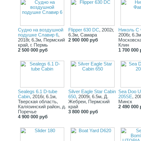
✅ 4 двойных слип-ролика (полиуретан)
✅ 4 килевых ролика
✅ Регулируемый передний ролик
✅ Усиленная лебёдка FULTON (ремень 8 м)
Судно на воздушной
Flipper 630 DC
, 2002г,
Николь С 
✅ Регулируемая стойка лебёдки
подушке Славир 6
,
6.3м, Самара
2006г, 6.3м
✅ Регулируемые опоры
2018г, 6.3м, Пермский
2 900 000 руб
Московска
✅ Выдвижная световая панель
край, г. Пермь
Клин
✅ Полная LED-подсветка
2 500 000 руб
1 700 000 
⚙️ Технические особенности прицепа
✅ Оси KNOTT Marine (водонепроницаемые ступицы)
✅ Регулируемое положение осей
✅ Шины 185 R14 C
✅ Сцепное устройство KNOTT с тормозной системой
✅ Система автоматического отката назад
Sealegs 6.1 D-tube
Silver Eаgle Stаr Саbin
Sea Doo U
✅ 13-пиновая евро-фишка
Cabin
, 2016г, 6.1м,
650
, 2009г, 6.5м, Д.
205SE
, 20
✅ Тормозные тяги из нержавеющей стали
Тверская область,
Жебреи, Пермский
Минск
Калязинский район, д.
край
2 490 000 
📄 Документы
Поречье
3 800 000 руб
4 900 000 руб
📑 COC-документы (европейское одобрение)
💡 Важно
Лодка полностью готова к эксплуатации — сел и поехал 🚤