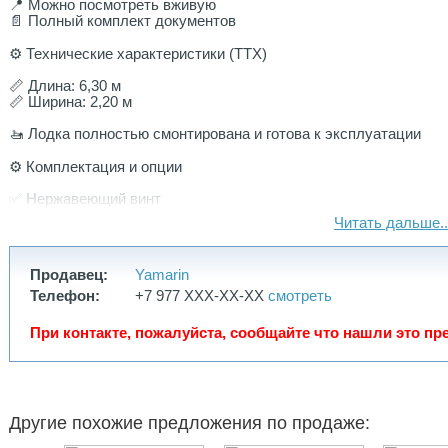
📍 Можно посмотреть вживую
📄 Полный комплект документов
⚙️ Технические характеристики (ТТХ)
📏 Длина: 6,30 м
📏 Ширина: 2,20 м
🚤 Лодка полностью смонтирована и готова к эксплуатации
⚙️ Комплектация и опции
✅ Нержавеющий винт
✅ Гидравлическое рулевое управление (с завода)
Читать дальше..
✅ Монтажный комплект (аккумулятор и сопутствующие
элементы)
Продавец:
Yamarin
🎯 Дополнительное оснащение
Телефон:
+7 977 XXX-XX-XX
смотреть
✅ Стояночный / портовый тент Yamarin Hafenplane 63 DC
✅ Воднолыжная дуга Yamarin Wasserskibügel
При контакте, пожалуйста, сообщайте что нашли это пре
✅ Профессионально установленная воднолыжная дуга
🚤 Прицеп в комплекте
Лодочный прицеп Vlemmix SMT 1800/6 MB
Другие похожие предложения по продаже:
🔧 Оснащение прицепа