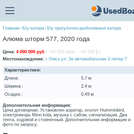
Главная
Б\у катера
Б\у прогулочно-рыболовные катера
/
/
Алюма шторм 577, 2020 года
Цена:
4 000 000 руб
( ~42 526 евро , ~49 134 $ )
Местонахождение:
г. Омск ул. 3я автомобильная 3 литер Т
Характеристики:
Длина:
5.7 м
Ширина :
2.4 м
Осадка :
0.49 м
Дополнительная информация:
Цена договорная. Установлен аэратор, эхолот Нumminbird,
электроякорь Minn kota, музыка с сабом, сигнализация. Два
тента, ходовой и стояночный. Дополнительная информация и
фото по запросу.