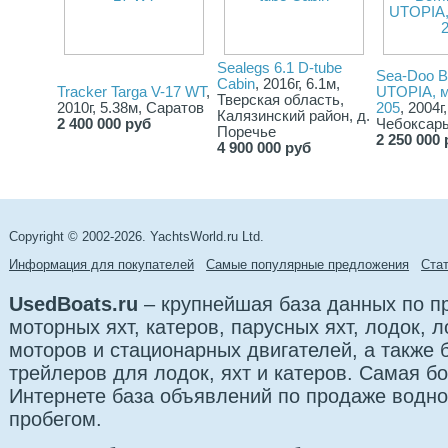
Sealegs 6.1 D-tube
Sea-Doo B
Cabin
, 2016г, 6.1м,
Tracker Targa V-17 WT
,
UTOPIA, м
Тверская область,
2010г, 5.38м, Саратов
205
, 2004г
Калязинский район, д.
2 400 000 руб
Чебоксары
Поречье
2 250 000 
4 900 000 руб
Copyright © 2002-2026. YachtsWorld.ru Ltd.
Информация для покупателей
Самые популярные предложения
Cта
UsedBoats.ru
– крупнейшая база данных по 
моторных яхт, катеров, парусных яхт, лодок,
моторов и стационарных двигателей, а также б
трейлеров для лодок, яхт и катеров. Самая б
Интернете база объявлений по продаже водно
пробегом.