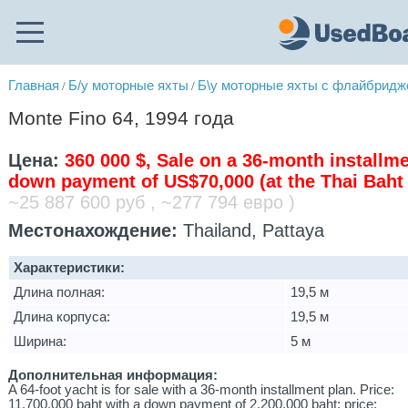
Главная
Б/у моторные яхты
Б\у моторные яхты с флайбрид
/
/
Monte Fino 64, 1994 года
Цена:
360 000 $, Sale on a 36-month installme
down payment of US$70,000 (at the Thai Baht
~25 887 600 руб , ~277 794 евро )
Местонахождение:
Thailand, Pattaya
Характеристики:
Длина полная:
19,5 м
Длина корпуса:
19,5 м
Ширина:
5 м
Дополнительная информация:
A 64-foot yacht is for sale with a 36-month installment plan. Price:
11,700,000 baht with a down payment of 2,200,000 baht; price: