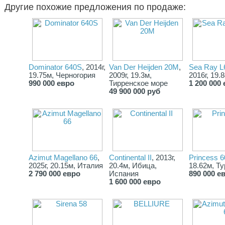
Другие похожие предложения по продаже:
Dominator 640S
, 2014г,
Van Der Heijden 20M
,
Sea Ray L
19.75м, Черногория
2009г, 19.3м,
2016г, 19.
990 000 евро
Тирренское море
1 200 000
49 900 000 руб
Azimut Magellano 66
,
Continental II
, 2013г,
Princess 6
2025г, 20.15м, Италия
20.4м, Ибица,
18.62м, Т
2 790 000 евро
Испания
890 000 е
1 600 000 евро