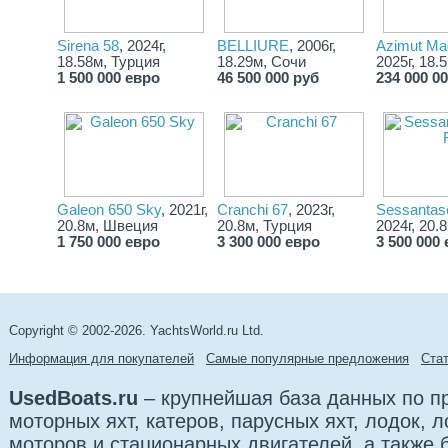
Sirena 58
, 2024г,
BELLIURE
, 2006г,
Azimut Mag
18.58м, Турция
18.29м, Сочи
2025г, 18.
1 500 000 евро
46 500 000 руб
234 000 0
Galeon 650 Sky
, 2021г,
Cranchi 67
, 2023г,
Sessantase
20.8м, Швеция
20.8м, Турция
2024г, 20.
1 750 000 евро
3 300 000 евро
3 500 000
Copyright © 2002-2026. YachtsWorld.ru Ltd.
Информация для покупателей
Самые популярные предложения
Cта
UsedBoats.ru
– крупнейшая база данных по 
моторных яхт, катеров, парусных яхт, лодок,
моторов и стационарных двигателей, а также б