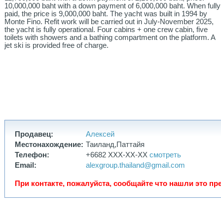
10,000,000 baht with a down payment of 6,000,000 baht. When fully
paid, the price is 9,000,000 baht. The yacht was built in 1994 by
Monte Fino. Refit work will be carried out in July-November 2025,
the yacht is fully operational. Four cabins + one crew cabin, five
toilets with showers and a bathing compartment on the platform. A
jet ski is provided free of charge.
Продавец:
Алексей
Местонахождение:
Таиланд,Паттайя
Телефон:
+6682 XXX-XX-XX
смотреть
Email:
alexgroup.thailand@gmail.com
При контакте, пожалуйста, сообщайте что нашли это пре