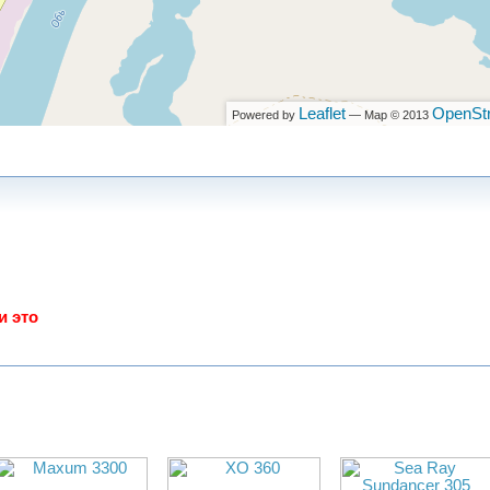
асного
й
Leaflet
OpenSt
Powered by
— Map © 2013
очный
 и
лько
и это