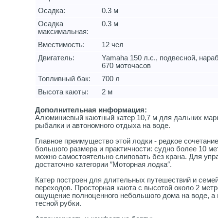
Осадка:
0.3 м
Осадка
0.3 м
максимальная:
Вместимость:
12 чел
Двигатель:
Yamaha 150 л.с., подвесной, нара
670 моточасов
Топливный бак:
700 л
Высота каюты:
2 м
Дополнительная информация:
Алюминиевый каютный катер 10,7 м для дальних мар
рыбалки и автономного отдыха на воде.
Главное преимущество этой лодки - редкое сочетани
большого размера и практичности: судно более 10 ме
можно самостоятельно слиповать без крана. Для упр
достаточно категории ″Моторная лодка″.
Катер построен для длительных путешествий и семе
переходов. Просторная каюта с высотой около 2 метр
ощущение полноценного небольшого дома на воде, а 
тесной рубки.