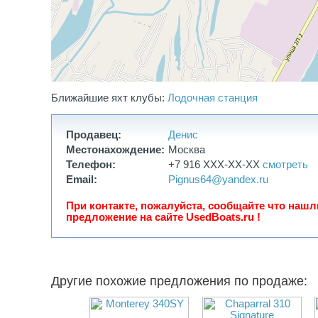
- изготовлена кран-балка;
- вместительный кормовой шкаф;
- расширенная потопчина по правому борту для безоп
прохода на нос.
В комплекте с катером продается зарегистрированны
прицеп Респо V91T2.
Хороший вариант для тех, кто ищет не просто прогул
Ближайшие яхт клубы:
Лодочная станция
катер, а автономное судно для путешествий, рыбалки
отдыха с семьей.
Продавец:
Денис
Возможен разумный торг при осмотре. Без обмена, то
продажа.
Местонахождение:
Москва
Телефон:
+7 916 XXX-XX-XX
смотреть
Email:
Pignus64@yandex.ru
При контакте, пожалуйста, сообщайте что нашл
предложение на сайте UsedBoats.ru !
Другие похожие предложения по продаже: