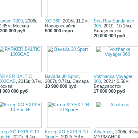
axum 3300
, 2006г,
XO 360
, 2016г, 11.2м,
Sea Ray Sundancer
0.85м, Москва
Новороссийск
305
, 2010г, 10.15м,
 300 000 руб
500 000 евро
Владивосток
20 000 000 руб
ARKER BALTIC
Bavaria 30 Sport
,
Volzhanka Voyager
000CAB
, 2016г, 9.7м,
2007г, 9.71м, Самара
960
, 2021г, 9.58м,
осква
10 900 000 руб
Владивосток
4 000 000 руб
17 000 000 руб
атер XO EXPLR 10
Катер XO EXPLR 10
Albatross
, 2009г, 9.3м
port+
, 2021г, 9.4м,
Sport+
, 2022г, 9.4м,
МУРМАНСК