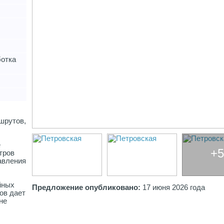
ботка
шрутов,
е
+5
тров
авления
йных
Предложение опубликовано:
17 июня 2026 года
ов дает
не