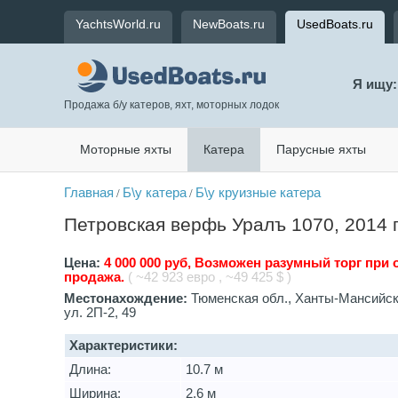
YachtsWorld.ru
NewBoats.ru
UsedBoats.ru
Я ищу:
Продажа б/у катеров, яхт, моторных лодок
Моторные яхты
Катера
Парусные яхты
Главная
Б\у катера
Б\у круизные катера
/
/
Петровская верфь Уралъ 1070, 2014 
Цена:
4 000 000 руб, Возможен разумный торг при 
продажа.
( ~42 923 евро , ~49 425 $ )
Местонахождение:
Тюменская обл., Ханты-Мансийс
ул. 2П-2, 49
Характеристики:
Длина:
10.7 м
Ширина:
2.6 м