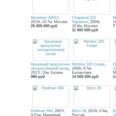
Monterey 340SY
,
Chaparral 310
M
2014г, 10.7м, Москва
Signature
, 2004г,
1
25 000 000 руб
10.6м, Москва
7
11 900 000 руб
Круизный прогулочно-
Nimbus 320 Coupe
,
P
экскурсионный катер
,
2006г, 9.7м,
1
2017г, 10м, Казань
Балаклава
М
980 руб
14 500 000 руб
1
Rodman 940
, 2007г,
Brizo 28
, 2014г, 9.4м,
К
9.51м, Маврикий
Россия
S