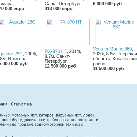
амара
Санкт-Петербург
6 000 000 руб
70 000 евро
413 000 евро
Ventum Marine 860
,
RX-870 HT
, 2014г,
quador 28C
, 2006г,
2020г, 8.6м, Тверская
8.7м, Санкт-
.8м, Иркутск
область, Конаковски
Петербург
5 000 000 руб
район
12 500 000 руб
11 500 000 руб
ения
Cтатиcтика
ных моторных яхт, катеров, парусных яхт, лодок,
акже б/у гидроциклов и трейлеров для лодок, яхт и
лений по продаже водно-моторной техники с