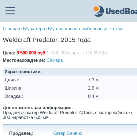
Главная
Б\у катера
Б\у прогулочно-рыболовные катера
/
/
Weldcraft Predator, 2015 года
Цена:
9 500 000 руб
( ~100 999 евро , ~116 693 $ )
Местонахождение:
Самара
Характеристики:
Длина:
7.3 м
Ширина :
2.6 м
Осадка :
0.4 м
Дополнительная информация:
Продаётся катер Weldcraft Predator 2015г.в, с мотором Suzuki
300 наработка 695 м/ч.
Продавец:
Катер Сервис