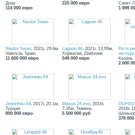
Дону
225 000 евро
Санкт-
114 000 евро
1 999 0
Nautor Swan
, 2021г, 29.6м,
Lagoon 46
, 2021г, 13.99м,
Яхта ре
Valencia, Spain
Хорватия, Шибеник
экскур
11 600 000 евро
549 000 евро
Казань
2 000 0
Jeanneau 64
, 2017г, 20.1м,
Maxus 24 evo
, 2016г,
DUFOUR 
Турция
7.35м, Тюмень
2016г, 1
800 000 евро
5 500 000 руб
Шеньчж
378 000