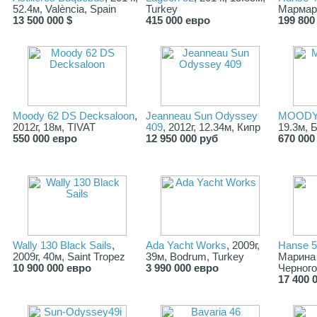
52.4м, València, Spain
Turkey
Мармар
13 500 000 $
415 000 евро
199 800
Moody 62 DS Decksaloon
,
Jeanneau Sun Odyssey
MOODY
2012г, 18м, TIVAT
409
, 2012г, 12.34м, Кипр
19.3м, 
550 000 евро
12 950 000 руб
670 000
Wally 130 Black Sails
,
Ada Yacht Works
, 2009г,
Hanse 
2009г, 40м, Saint Tropez
39м, Bodrum, Turkey
Марина 
10 900 000 евро
3 990 000 евро
Черног
17 400 