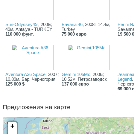
Sun-Odyssey49i
, 2008г,
Bavaria 46
, 2008г, 14.4м,
Perini N
49м, Antalya - TURKEY
Turkey
Savanna
110 000 фунт.
75 000 евро
19 500 
Aventura A36 Space
, 2007г,
Gemini 105Mc
, 2006г,
Jeannea
10.89м, Бар, Черногория
10.52м, Петрозаводск
Legend
,
125 000 $
137 000 евро
Черног
69 000 
Предложения на карте
+