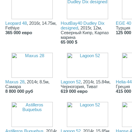
Leopard 48
, 2016г, 14.75м,
HoutBay40 Dudley Dix
EGE 40
Fethiye
designed
, 2015г, 12м,
Турция
365 000 евро
Северный Кипр, Карпаз
125 000
марина
65 000 $
Maxus 28
, 2014г, 8.5м,
Lagoon 52
, 2014г, 15.84м,
Helia-44
Самара
Черногория, Тиват
Греция
8 800 000 руб
619 000 евро
415 000
Astilleros Buquebus
, 2014г,
Lagoon 52
, 2014г, 15.85м,
Hanse 