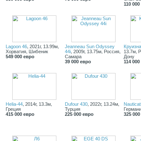
110 000
Lagoon 46
, 2021г, 13.99м,
Jeanneau Sun Odyssey
Круизна
Хорватия, Шибеник
44i
, 2009г, 13.75м, Россия,
13.7м, 
549 000 евро
Самара
Дону
39 000 евро
114 000
Helia-44
, 2014г, 13.3м,
Dufour 430
, 2022г, 13.24м,
Nauticat
Греция
Турция
Герман
415 000 евро
225 000 евро
325 000