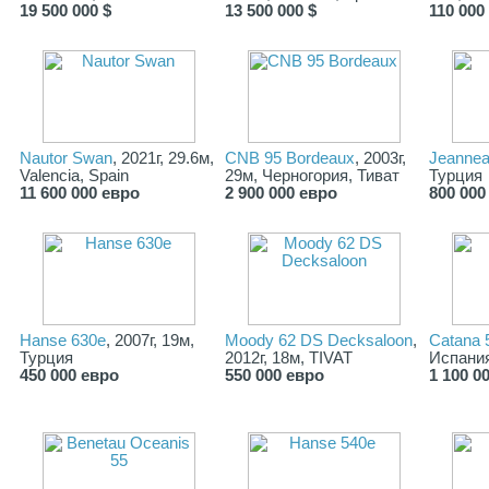
19 500 000 $
13 500 000 $
110 000
Nautor Swan
, 2021г, 29.6м,
CNB 95 Bordeaux
, 2003г,
Jeannea
Valencia, Spain
29м, Черногория, Тиват
Турция
11 600 000 евро
2 900 000 евро
800 000
Hanse 630e
, 2007г, 19м,
Moody 62 DS Decksaloon
,
Сatana 
Турция
2012г, 18м, TIVAT
Испани
450 000 евро
550 000 евро
1 100 0