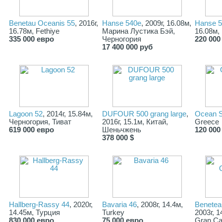
Benetau Oceanis 55
, 2016г,
Hanse 540e
, 2009г, 16.08м,
Hanse 5
16.78м, Fethiye
Марина Лустика Бэй,
16.08м,
335 000 евро
Черногория
220 000
17 400 000 руб
Lagoon 52
, 2014г, 15.84м,
DUFOUR 500 grang large
,
Ocean S
Черногория, Тиват
2016г, 15.1м, Китай,
Greece
619 000 евро
Шеньчжень
120 000
378 000 $
Hallberg-Rassy 44
, 2020г,
Bavaria 46
, 2008г, 14.4м,
Benetea
14.45м, Турция
Turkey
2003г, 
830 000 евро
75 000 евро
Gran Can