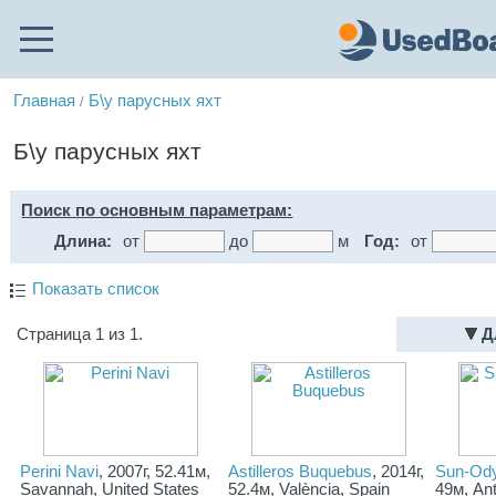
Главная
Б\у парусных яхт
/
Б\у парусных яхт
Поиск по основным параметрам:
Длина:
от
до
м
Год:
от
Показать список
Страница 1 из 1.
Д
Perini Navi
, 2007г, 52.41м,
Astilleros Buquebus
, 2014г,
Sun-Od
Savannah, United States
52.4м, València, Spain
49м, An