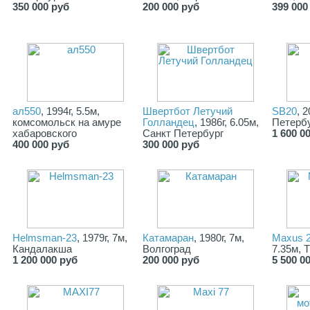
350 000 руб
200 000 руб
399 000
ал550
, 1994г, 5.5м,
Швертбот Летучий
SB20
, 
комсомольск на амуре
Голландец
, 1986г, 6.05м,
Петерб
хабаровского
Санкт Петербург
1 600 0
400 000 руб
300 000 руб
Helmsman-23
, 1979г, 7м,
Катамаран
, 1980г, 7м,
Maxus 2
Кандалакша
Волгоград
7.35м, 
1 200 000 руб
200 000 руб
5 500 0