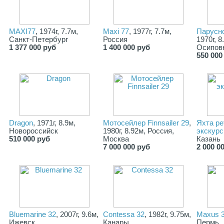
MAXI77
, 1974г, 7.7м,
Maxi 77
, 1977г, 7.7м,
Парусн
Санкт-Петербург
Россия
1970г, 8
1 377 000 руб
1 400 000 руб
Осипов
550 000
Dragon
, 1971г, 8.9м,
Мотосейлер Finnsailer 29
,
Яхта ре
Новороссийск
1980г, 8.92м, Россия,
экскур
510 000 руб
Москва
Казань
7 000 000 руб
2 000 0
Bluemarine 32
, 2007г, 9.6м,
Contessa 32
, 1982г, 9.75м,
Maxus 
Ижевск
Канары
Пермь