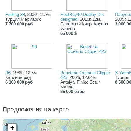
Feeling 39
, 2000г, 11.9м,
HoutBay40 Dudley Dix
Парусн
Турция Мармарис
designed
, 2015г, 12м,
2005г, 
7 700 000 руб
Северный Кипр, Карпаз
3 000 0
марина
65 000 $
Л6
, 1969г, 12.5м,
Beneteau Oceanis Clipper
X-Yacht
Калининград
423
, 2004г, 12.64м,
Турция
6 100 000 руб
Antalya, Finike Setur
8 500 0
Marina
85 000 евро
Предложения на карте
+