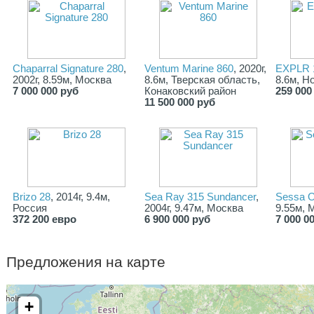
Chaparral Signature 280
,
Ventum Marine 860
, 2020г,
EXPLR 1
2002г, 8.59м, Москва
8.6м, Тверская область,
8.6м, Н
7 000 000 руб
Конаковский район
259 000
11 500 000 руб
Brizo 28
, 2014г, 9.4м,
Sea Ray 315 Sundancer
,
Sessa O
Россия
2004г, 9.47м, Москва
9.55м, 
372 200 евро
6 900 000 руб
7 000 0
Предложения на карте
+