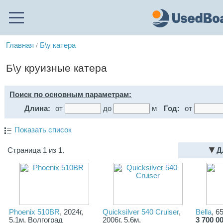
Главная
Б\у катера
/
Б\у круизные катера
Поиск по основным параметрам:
Длина:
от
до
м
Год:
от
Показать список
Страница 1 из 1.
Д
Phoenix 510BR
, 2024г,
Quicksilver 540 Cruiser
,
Bella
, 6
5.1м, Волгоград
2006г, 5.6м,
3 700 0