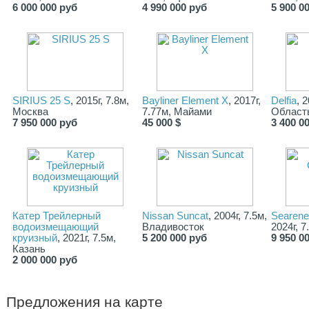
6 000 000 руб
4 990 000 руб
5 900 0
SIRIUS 25 S
, 2015г, 7.8м,
Bayliner Element X
, 2017г,
Delfia
, 
Москва
7.77м, Майами
Област
7 950 000 руб
45 000 $
3 400 0
Катер Трейлерный
Nissan Suncat
, 2004г, 7.5м,
Searene
водоизмещающий
Владивосток
2024г, 
круизный
, 2021г, 7.5м,
5 200 000 руб
9 950 0
Казань
2 000 000 руб
Предложения на карте