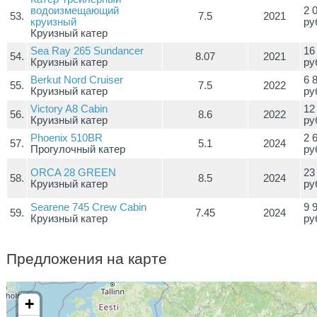
водоизмещающий
2 
53.
7.5
2021
круизный
ру
Круизный катер
Sea Ray 265 Sundancer
16
54.
8.07
2021
Круизный катер
ру
Berkut Nord Cruiser
6 
55.
7.5
2022
Круизный катер
ру
Victory A8 Cabin
12
56.
8.6
2022
Круизный катер
ру
Phoenix 510BR
2 
57.
5.1
2024
Прогулочный катер
ру
ORCA 28 GREEN
23
58.
8.5
2024
Круизный катер
ру
Searene 745 Crew Cabin
9 
59.
7.45
2024
Круизный катер
ру
Предложения на карте
+