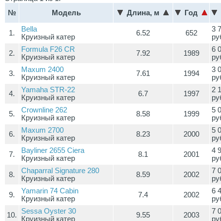
№
Модель
Длина, м
Год
Bella
3 
1.
6.52
652
Круизный катер
ру
Formula F26 CR
6 
2.
7.92
1989
Круизный катер
ру
Maxum 2400
3 
3.
7.61
1994
Круизный катер
ру
Yamaha STR-22
2 
4.
6.7
1997
Круизный катер
ру
Crownline 262
5 
5.
8.58
1999
Круизный катер
ру
Maxum 2700
5 
6.
8.23
2000
Круизный катер
ру
Bayliner 2655 Ciera
4 
7.
8.1
2001
Круизный катер
ру
Chaparral Signature 280
7 
8.
8.59
2002
Круизный катер
ру
Yamarin 74 Cabin
6 
9.
7.4
2002
Круизный катер
ру
Sessa Oyster 30
7 
10.
9.55
2003
Круизный катер
ру