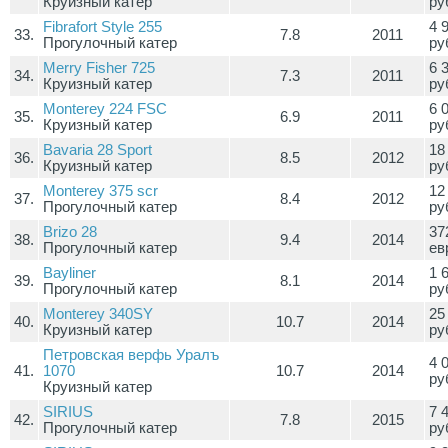
Круизный катер
ру
Fibrafort Style 255
4 
33.
7.8
2011
Прогулочный катер
ру
Merry Fisher 725
6 
34.
7.3
2011
Круизный катер
ру
Monterey 224 FSC
6 
35.
6.9
2011
Круизный катер
ру
Bavaria 28 Sport
18
36.
8.5
2012
Круизный катер
ру
Monterey 375 scr
12
37.
8.4
2012
Прогулочный катер
ру
Brizo 28
37
38.
9.4
2014
Прогулочный катер
ев
Bayliner
1 
39.
8.1
2014
Прогулочный катер
ру
Monterey 340SY
25
40.
10.7
2014
Круизный катер
ру
Петровская верфь Уралъ
4 
41.
1070
10.7
2014
ру
Круизный катер
SIRIUS
7 
42.
7.8
2015
Прогулочный катер
ру