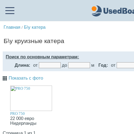
Главная
Б\у катера
/
Б\у круизные катера
Поиск по основным параметрам:
Длина:
от
до
м
Год:
от
Показать с фото
PRO 750
22 000 евро
Нидерланды
Страница 1 из 1.