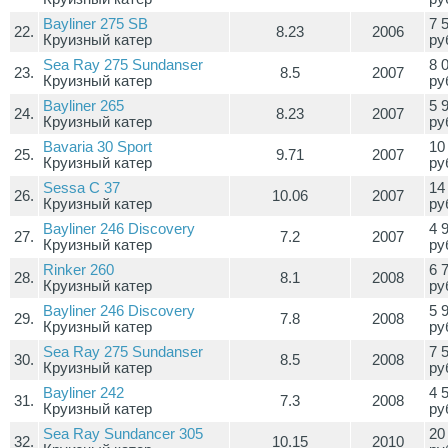
Bayliner 275 SB
7 
22.
8.23
2006
Круизный катер
ру
Sea Ray 275 Sundanser
8 
23.
8.5
2007
Круизный катер
ру
Bayliner 265
5 
24.
8.23
2007
Круизный катер
ру
Bavaria 30 Sport
10
25.
9.71
2007
Круизный катер
ру
Sessa C 37
14
26.
10.06
2007
Круизный катер
ру
Bayliner 246 Discovery
4 
27.
7.2
2007
Круизный катер
ру
Rinker 260
6 
28.
8.1
2008
Круизный катер
ру
Bayliner 246 Discovery
5 
29.
7.8
2008
Круизный катер
ру
Sea Ray 275 Sundanser
7 
30.
8.5
2008
Круизный катер
ру
Bayliner 242
4 
31.
7.3
2008
Круизный катер
ру
Sea Ray Sundancer 305
20
32.
10.15
2010