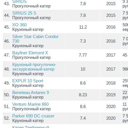
SIRIUS
9 
43.
7.8
2015
Прогулочный катер
ру
SIRIUS 25 S
7 
44.
7.8
2015
Прогулочный катер
ру
XO 360
50
45.
11.2
2016
Круизный катер
ев
Silver Star Cabin Condor
7 
46.
730
7.3
2016
ру
Круизный катер
Bayliner Element X
47.
7.77
2017
45
Прогулочный катер
Круизный прогулочно-
48.
экскурсионный катер
10
2017
98
Круизный катер
EXPLR 10 Sport
25
49.
8.6
2018
Круизный катер
ев
Beneteau Antares 9
22
50.
8.23
2019
Круизный катер
ру
Ventum Marine 860
11
51.
8.6
2020
Прогулочный катер
ру
Parker 690 DC cruiser
7 
52.
7.4
2020
Круизный катер
ру
Катер Трейлерный