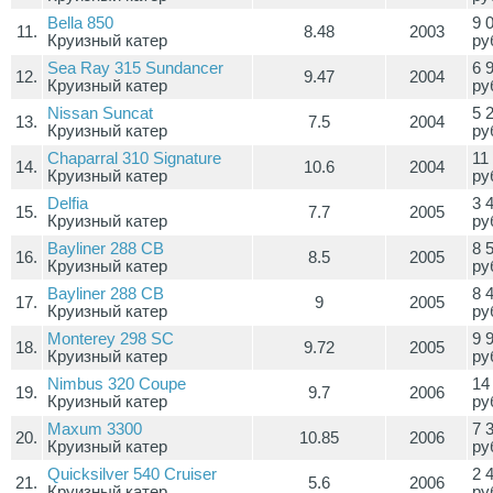
Bella 850
9 
11.
8.48
2003
Круизный катер
ру
Sea Ray 315 Sundancer
6 
12.
9.47
2004
Круизный катер
ру
Nissan Suncat
5 
13.
7.5
2004
Круизный катер
ру
Chaparral 310 Signature
11
14.
10.6
2004
Круизный катер
ру
Delfia
3 
15.
7.7
2005
Круизный катер
ру
Bayliner 288 CB
8 
16.
8.5
2005
Круизный катер
ру
Bayliner 288 CB
8 
17.
9
2005
Круизный катер
ру
Monterey 298 SC
9 
18.
9.72
2005
Круизный катер
ру
Nimbus 320 Coupe
14
19.
9.7
2006
Круизный катер
ру
Maxum 3300
7 
20.
10.85
2006
Круизный катер
ру
Quicksilver 540 Cruiser
2 
21.
5.6
2006
Круизный катер
ру