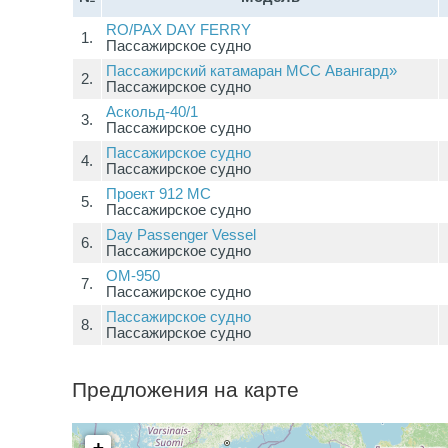
RO/PAX DAY FERRY
1.
Пассажирское судно
Пассажирский катамаран МСC Авангард»
2.
Пассажирское судно
Аскольд-40/1
3.
Пассажирское судно
Пассажирское судно
4.
Пассажирское судно
Проект 912 МС
5.
Пассажирское судно
Day Passenger Vessel
6.
Пассажирское судно
ОМ-950
7.
Пассажирское судно
Пассажирское судно
8.
Пассажирское судно
Предложения на карте
+