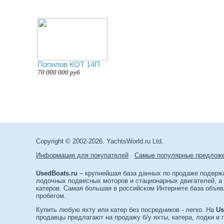
Попилов КОТ 14П
70 000 000 руб
Copyright © 2002-2026. YachtsWorld.ru Ltd.
Информация для покупателей
Самые популярные предлож
UsedBoats.ru
– крупнейшая база данных по продаже подержан
лодочных подвесных моторов и стационарных двигателей, а т
катеров. Самая большая в российском Интернете база объяв
пробегом.
Купить любую яхту или катер без посредников - легко. На
Us
продавцы предлагают на продажу б/у яхты, катера, лодки и 