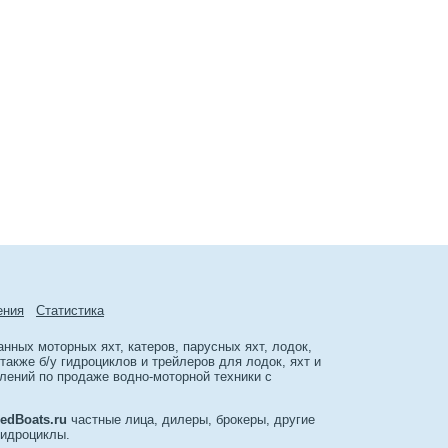
ения
Cтатиcтика
ных моторных яхт, катеров, парусных яхт, лодок,
акже б/у гидроциклов и трейлеров для лодок, яхт и
лений по продаже водно-моторной техники с
edBoats.ru
частные лица, дилеры, брокеры, другие
гидроциклы.