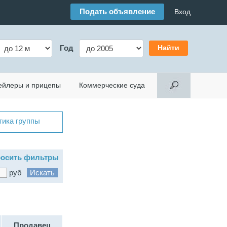
Подать объявление
Вход
Год
ейлеры и прицепы
Коммерческие суда
тика группы
осить фильтры
руб
Продавец