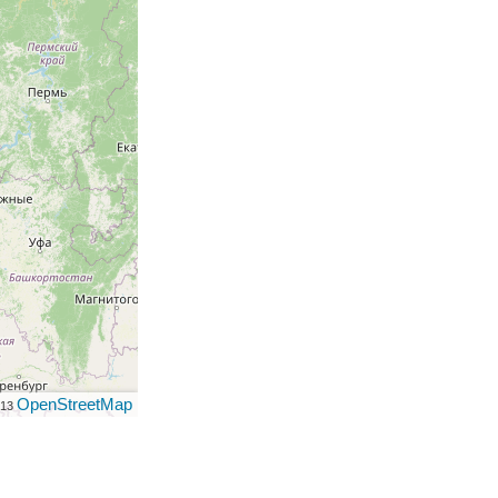
OpenStreetMap
013