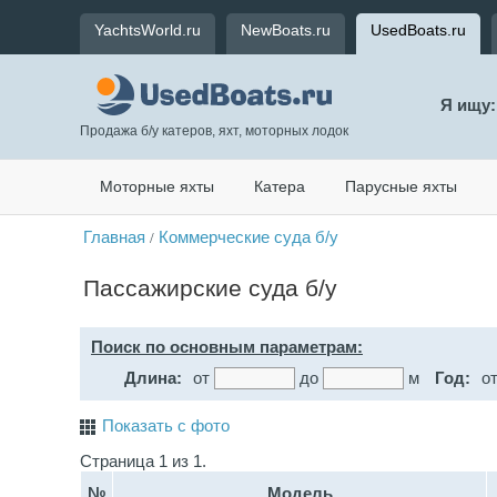
YachtsWorld.ru
NewBoats.ru
UsedBoats.ru
Я ищу:
Продажа б/у катеров, яхт, моторных лодок
Моторные яхты
Катера
Парусные яхты
Главная
Коммерческие суда б/у
/
Пассажирские суда б/у
Поиск по основным параметрам:
Длина:
от
до
м
Год:
о
Показать с фото
Страница 1 из 1.
№
Модель