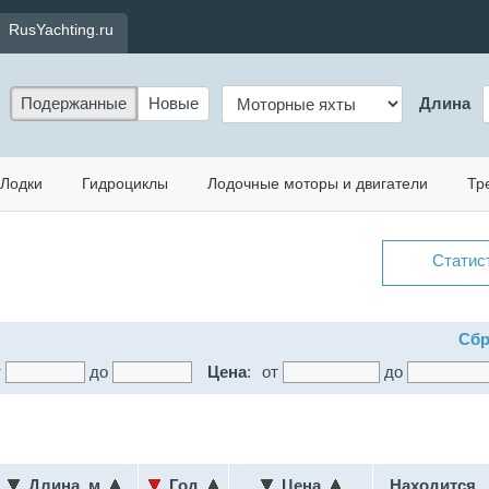
RusYachting.ru
Подержанные
Новые
Длина
Лодки
Гидроциклы
Лодочные моторы и двигатели
Тр
Статис
Сбр
т
до
Цена
:
от
до
Длина, м
Год
Цена
Находится